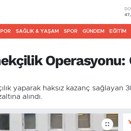
DO
47
E
55
SPOR
SAĞLIK & YAŞAM
SPOR
GÜNDEM
EĞİTİM
ST
64
GR
65
ekçilik Operasyonu: 
Bİ
13
BI
64
ılık yaparak haksız kazanç sağlayan 3
ltına alındı.
Y