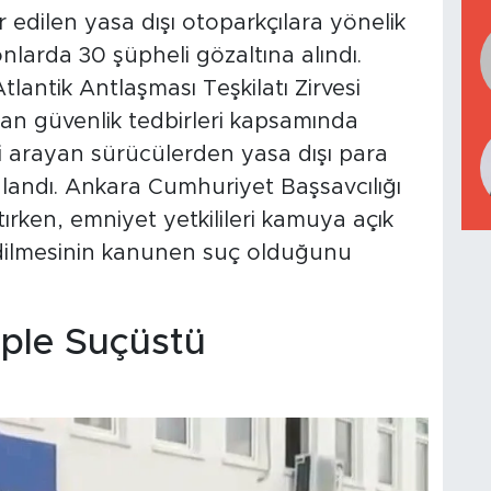
 edilen yasa dışı otoparkçılara yönelik
arda 30 şüpheli gözaltına alındı.
lantik Antlaşması Teşkilatı Zirvesi
lan güvenlik tedbirleri kapsamında
i arayan sürücülerden yasa dışı para
landı. Ankara Cumhuriyet Başsavcılığı
atırken, emniyet yetkilileri kamuya açık
edilmesinin kanunen suç olduğunu
iple Suçüstü