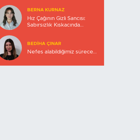
BERNA KURNAZ
Hız Çağının Gizli Sancısı:
Sabırsızlık Kıskacında
Zihinlerimiz
BEDIHA ÇINAR
Nefes alabildiğimiz sürece…