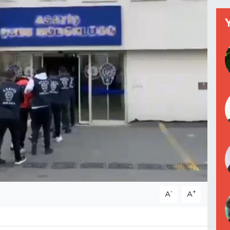
-
+
A
A