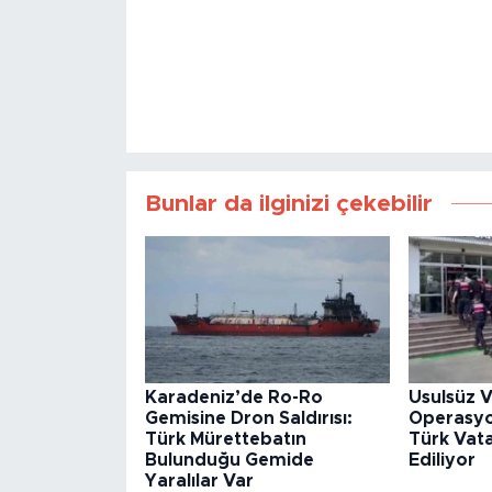
Bunlar da ilginizi çekebilir
Karadeniz’de Ro-Ro
Usulsüz V
Gemisine Dron Saldırısı:
Operasyon
Türk Mürettebatın
Türk Vata
Bulunduğu Gemide
Ediliyor
Yaralılar Var