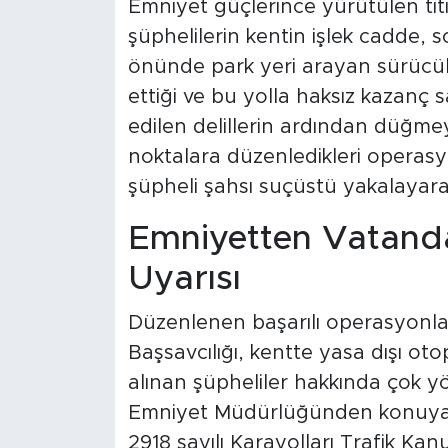
Emniyet güçlerince yürütülen titiz
şüphelilerin kentin işlek cadde, so
önünde park yeri arayan sürücül
ettiği ve bu yolla haksız kazanç sa
edilen delillerin ardından düğmey
noktalara düzenledikleri operasy
şüpheli şahsı suçüstü yakalayarak
Emniyetten Vatanda
Uyarısı
Düzenlenen başarılı operasyonl
Başsavcılığı, kentte yasa dışı oto
alınan şüpheliler hakkında çok yö
Emniyet Müdürlüğünden konuya il
2918 sayılı Karayolları Trafik Ka