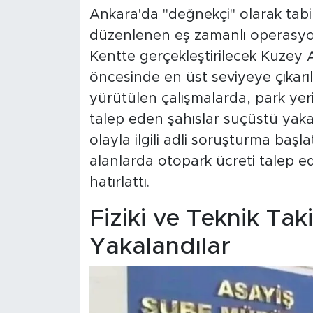
Ankara'da "değnekçi" olarak tabir
düzenlenen eş zamanlı operasyonl
Kentte gerçekleştirilecek Kuzey At
öncesinde en üst seviyeye çıkarı
yürütülen çalışmalarda, park yer
talep eden şahıslar suçüstü yaka
olayla ilgili adli soruşturma başl
alanlarda otopark ücreti talep 
hatırlattı.
Fiziki ve Teknik Tak
Yakalandılar