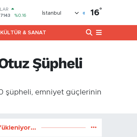
°
LAR
16
İstanbul
,7143
%0.16
URO
,0317
%-0.02
KÜLTÜR & SANAT
ERLİN
,2463
%0.07
AM ALTIN
10.40
%0.45
Otuz Şüpheli
ST100
.799
%70
TCOIN
.225,61
%-0.63
0 şüpheli, emniyet güçlerinin
ükleniyor...