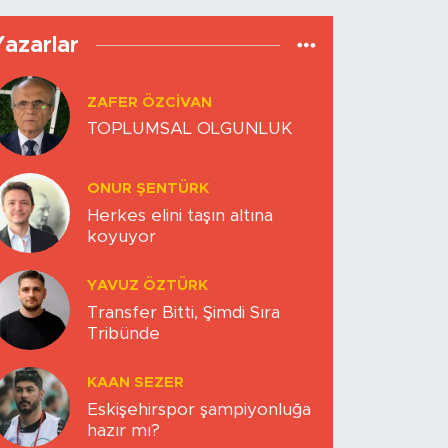
Yazarlar
ZAFER ÖZCIVAN
TOPLUMSAL OLGUNLUK
ONUR ŞENTÜRK
Herkes elini taşın altına
koyuyor
YAVUZ ÖZTÜRK
Transfer Bitti, Şimdi Sıra
Tribünde
KAAN SEZER
Eskişehirspor şampiyonluğa
hazır mı?