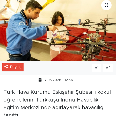
Paylaş
-
+
A
A
17.05.2026 - 12:56
Türk Hava Kurumu Eskişehir Şubesi, ilkokul
öğrencilerini Türkkuşu İnönü Havacılık
Eğitim Merkezi’nde ağırlayarak havacılığı
tanıttı.