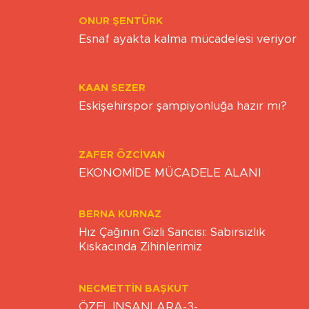
ONUR ŞENTÜRK
Esnaf ayakta kalma mücadelesi veriyor
KAAN SEZER
Eskişehirspor şampiyonluğa hazır mı?
ZAFER ÖZCIVAN
EKONOMİDE MÜCADELE ALANI
BERNA KURNAZ
Hız Çağının Gizli Sancısı: Sabırsızlık
Kıskacında Zihinlerimiz
NECMETTIN BAŞKUT
ÖZEL İNSANLARA-3-