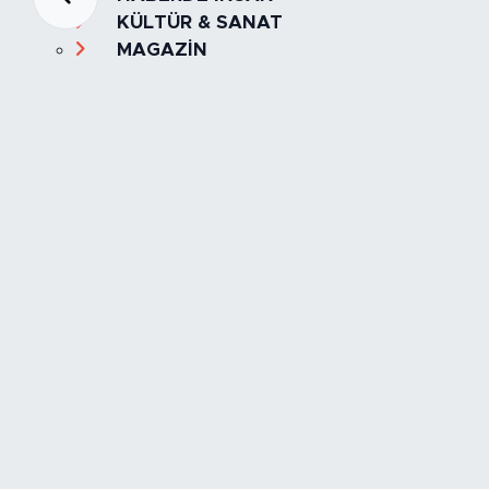
KÜLTÜR & SANAT
MAGAZİN
MANŞET
OLAY
SPOR
TÜRKİYE
Foto Galeri
Video
Yazarlar
Röportaj
Biyografi
Anketler
Künye
İletişim
Servisler
İstanbul Nöbetçi Eczaneler
İstanbul Hava Durumu
İstanbul Trafik Yoğunluk Haritası