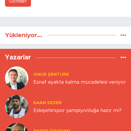
Gönder
Yükleniyor...
Yazarlar
ONUR ŞENTÜRK
Esnaf ayakta kalma mücadelesi veriyor
KAAN SEZER
Eskişehirspor şampiyonluğa hazır mı?