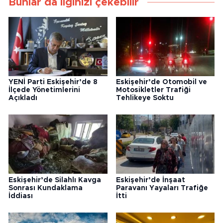
Bunlar da ilginizi çekebilir
YENİ Parti Eskişehir’de 8
Eskişehir’de Otomobil ve
İlçede Yönetimlerini
Motosikletler Trafiği
Açıkladı
Tehlikeye Soktu
Eskişehir’de Silahlı Kavga
Eskişehir’de İnşaat
Sonrası Kundaklama
Paravanı Yayaları Trafiğe
İddiası
İtti