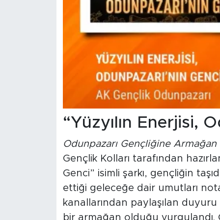
“Yüzyılın Enerjisi, 
Odunpazarı Gençliğine Armağan E
Gençlik Kolları tarafından hazırla
Genci” isimli şarkı, gençliğin taş
ettiği geleceğe dair umutları no
kanallarından paylaşılan duyuru 
bir armağan olduğu vurgulandı. Ç