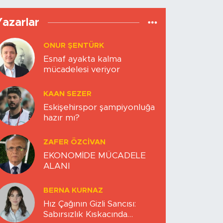
Yazarlar
ONUR ŞENTÜRK
Esnaf ayakta kalma
mücadelesi veriyor
KAAN SEZER
Eskişehirspor şampiyonluğa
hazır mı?
ZAFER ÖZCIVAN
EKONOMİDE MÜCADELE
ALANI
BERNA KURNAZ
Hız Çağının Gizli Sancısı:
Sabırsızlık Kıskacında