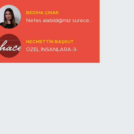
Zihinlerimiz
BEDIHA ÇINAR
Nefes alabildiğimiz sürece…
NECMETTIN BAŞKUT
ÖZEL İNSANLARA-3-