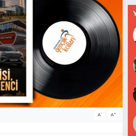
-
+
A
A