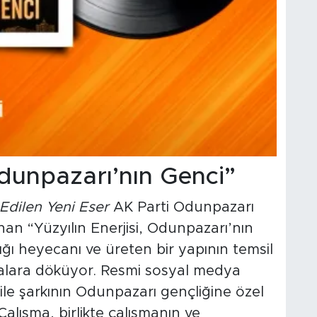
Odunpazarı’nın Genci”
dilen Yeni Eser
AK Parti Odunpazarı
nan “Yüzyılın Enerjisi, Odunpazarı’nın
ıdığı heyecanı ve üreten bir yapının temsil
talara döküyor. Resmi sosyal medya
ile şarkının Odunpazarı gençliğine özel
alışma, birlikte çalışmanın ve