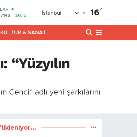
°
LAR
16
İstanbul
,7143
%0.16
URO
,0317
%-0.02
KÜLTÜR & SANAT
ERLİN
,2463
%0.07
AM ALTIN
10.40
%0.45
: “Yüzyılın
ST100
.799
%70
TCOIN
.225,61
%-0.63
n Genci” adlı yeni şarkılarını
ükleniyor...