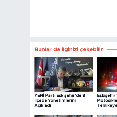
Bunlar da ilginizi çekebilir
YENİ Parti Eskişehir’de 8
Eskişehir
İlçede Yönetimlerini
Motosikle
Açıkladı
Tehlikey