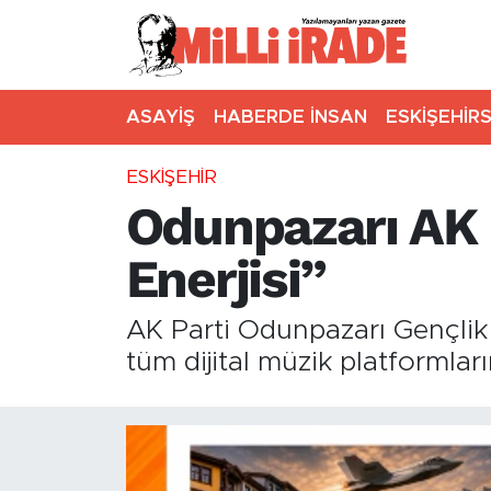
ASAYİŞ
HABERDE İNSAN
ESKİŞEHİR
ESKİŞEHİR
Odunpazarı AK G
Enerjisi”
AK Parti Odunpazarı Gençlik Ko
tüm dijital müzik platformla