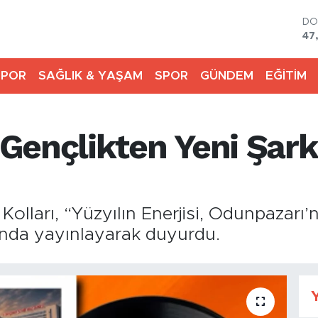
DO
47
E
55
SPOR
SAĞLIK & YAŞAM
SPOR
GÜNDEM
EĞİTİM
ST
64
GR
65
ençlikten Yeni Şarkı
Bİ
13
BI
64
lları, “Yüzyılın Enerjisi, Odunpazarı’nı
rında yayınlayarak duyurdu.
Y