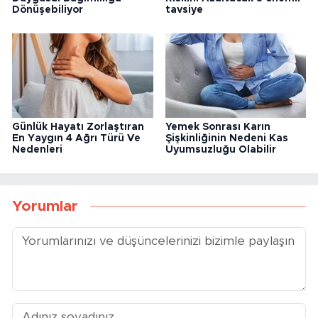
Ünlü Hayranlığı Bazen
Ağustos Sıcaklarında Pıhtı
Duygusal Bağımlılığa
Riskini Azaltacak 8 önemli
Dönüşebiliyor
tavsiye
Günlük Hayatı Zorlaştıran
Yemek Sonrası Karın
En Yaygın 4 Ağrı Türü Ve
Şişkinliğinin Nedeni Kas
Nedenleri
Uyumsuzluğu Olabilir
Yorumlar