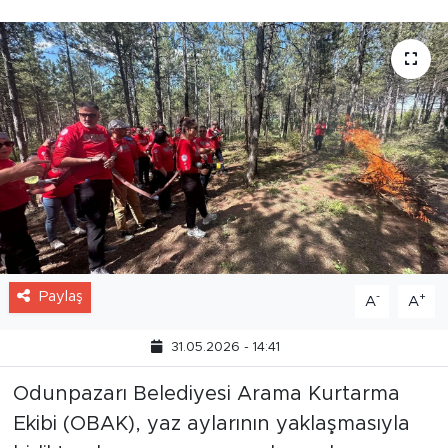
vererek kadrosunu güçlendirdi.
Paylaş
-
+
A
A
31.05.2026 - 14:41
Odunpazarı Belediyesi Arama Kurtarma
Ekibi (OBAK), yaz aylarının yaklaşmasıyla