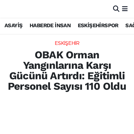
ASAYİŞ
HABERDE İNSAN
ESKİŞEHİRSPOR
SA
ESKİŞEHİR
OBAK Orman
Yangınlarına Karşı
Gücünü Artırdı: Eğitimli
Personel Sayısı 110 Oldu
Odunpazarı Belediyesi Arama Kurtarma
Ekibi (OBAK), Eskişehir Orman Bölge
Müdürlüğü iş birliğiyle 40 gönüllüye daha
orman yangınlarıyla mücadele eğitimi