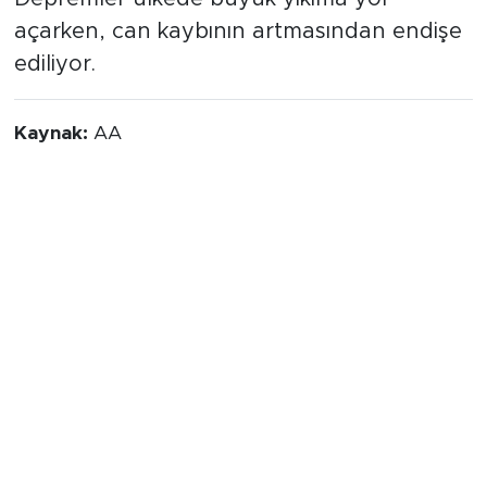
Depremler ülkede büyük yıkıma yol
açarken, can kaybının artmasından endişe
ediliyor.
Kaynak:
AA