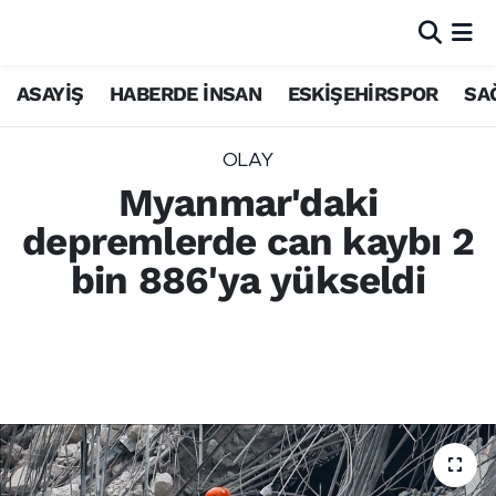
ASAYİŞ
HABERDE İNSAN
ESKİŞEHİRSPOR
SA
OLAY
Myanmar'daki
depremlerde can kaybı 2
bin 886'ya yükseldi
Myanmar'da meydana gelen 7,7 ve 6,4
büyüklüğündeki iki depremde can kaybının
2 bin 886'ya yükseldiği bildirildi.