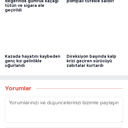
Akşehir’de 300 bin TL
Çankırı’da sokak ortasında
değerinde gümrük kaçağı
pompalı tüfekle saldırı
tütün ve sigara ele
geçirildi
Kazada hayatını kaybeden
Direksiyon başında kalp
genç kız gelinlikle
krizi geçiren sürücüyü
uğurlandı
zabıtalar kurtardı
Yorumlar