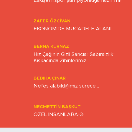
KAAN SEZER
Eskişehirspor şampiyonluğa hazır mı?
ZAFER ÖZCIVAN
EKONOMİDE MÜCADELE ALANI
BERNA KURNAZ
Hız Çağının Gizli Sancısı: Sabırsızlık
Kıskacında Zihinlerimiz
BEDIHA ÇINAR
Nefes alabildiğimiz sürece…
NECMETTIN BAŞKUT
ÖZEL İNSANLARA-3-