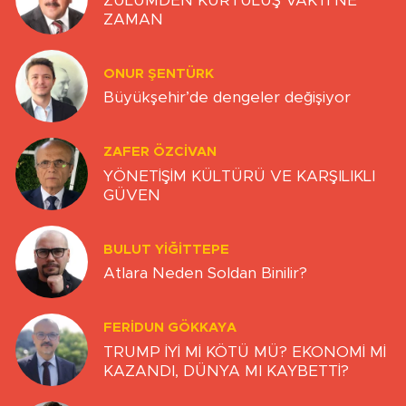
ZULÜMDEN KURTULUŞ VAKTİ NE
ZAMAN
ONUR ŞENTÜRK
Büyükşehir’de dengeler değişiyor
ZAFER ÖZCIVAN
YÖNETİŞİM KÜLTÜRÜ VE KARŞILIKLI
GÜVEN
BULUT YİĞİTTEPE
Atlara Neden Soldan Binilir?
FERIDUN GÖKKAYA
TRUMP İYİ Mİ KÖTÜ MÜ? EKONOMİ Mİ
KAZANDI, DÜNYA MI KAYBETTİ?