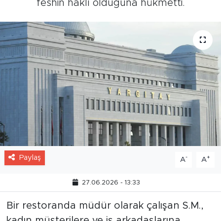
feshin haklı olduğuna hükmetti.
Paylaş
-
+
A
A
27.06.2026 - 13:33
Bir restoranda müdür olarak çalışan S.M.,
kadın müşterilere ve iş arkadaşlarına