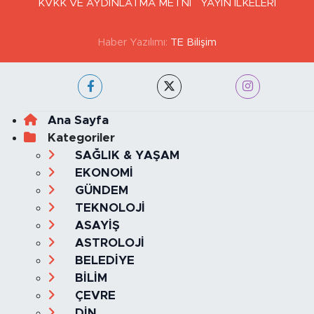
KVKK VE AYDINLATMA METNİ
YAYIN İLKELERİ
Haber Yazılımı:
TE Bilişim
Ana Sayfa
Kategoriler
SAĞLIK & YAŞAM
EKONOMİ
GÜNDEM
TEKNOLOJİ
ASAYİŞ
ASTROLOJİ
BELEDİYE
BİLİM
ÇEVRE
DİN