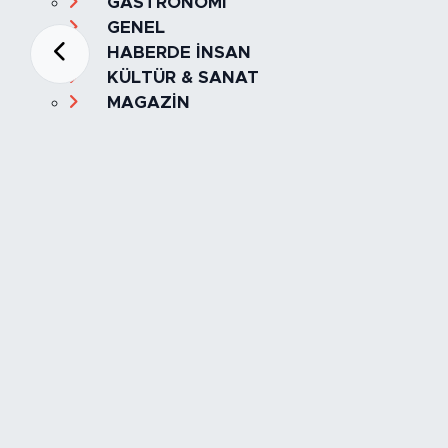
GASTRONOMİ
GENEL
HABERDE İNSAN
KÜLTÜR & SANAT
MAGAZİN
MANŞET
OLAY
SPOR
TÜRKİYE
Foto Galeri
Video
Yazarlar
Röportaj
Biyografi
Anketler
Künye
İletişim
Servisler