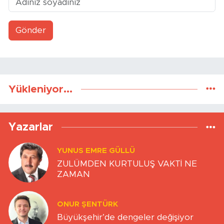
Gönder
Yükleniyor...
Yazarlar
YUNUS EMRE GÜLLÜ
ZULÜMDEN KURTULUŞ VAKTİ NE
ZAMAN
ONUR ŞENTÜRK
Büyükşehir’de dengeler değişiyor