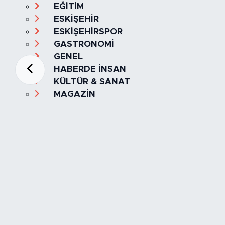
EĞİTİM
ESKİŞEHİR
ESKİŞEHİRSPOR
GASTRONOMİ
GENEL
HABERDE İNSAN
KÜLTÜR & SANAT
MAGAZİN
MANŞET
OLAY
SPOR
TÜRKİYE
Foto Galeri
Video
Yazarlar
Röportaj
Biyografi
Anketler