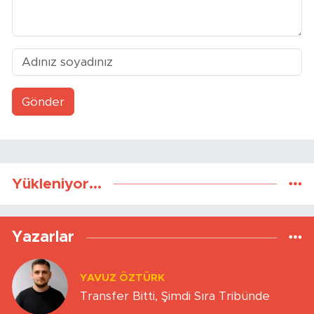
Gönder
Yükleniyor...
Yazarlar
YAVUZ ÖZTÜRK
Transfer Bitti, Şimdi Sıra Tribünde