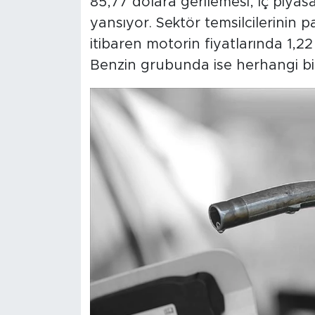
85,77 dolara gerilemesi, iç piyasa
yansıyor. Sektör temsilcilerinin p
itibaren motorin fiyatlarında 1,22 
Benzin grubunda ise herhangi bir