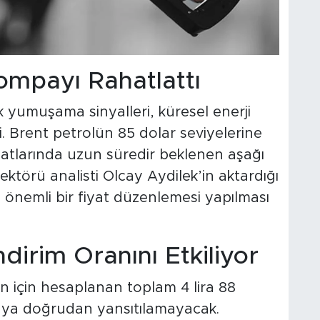
ompayı Rahatlattı
k yumuşama sinyalleri, küresel enerji
i. Brent petrolün 85 dolar seviyelerine
fiyatlarında uzun süredir beklenen aşağı
sektörü analisti Olcay Aydilek’in aktardığı
 önemli bir fiyat düzenlemesi yapılması
ndirim Oranını Etkiliyor
n için hesaplanan toplam 4 lira 88
aya doğrudan yansıtılamayacak.