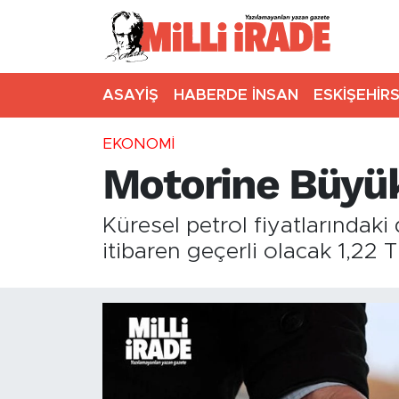
ASAYİŞ
HABERDE İNSAN
ESKİŞEHİR
EKONOMİ
Motorine Büyük
Küresel petrol fiyatlarındak
itibaren geçerli olacak 1,22 