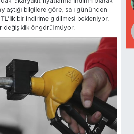
daki akaryakıt fiyatlarına indirim olarak
aylaştığı bilgilere göre, salı gününden
TL'lik bir indirime gidilmesi bekleniyor.
 değişiklik öngörülmüyor.