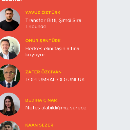
YAVUZ ÖZTÜRK
Transfer Bitti, Şimdi Sıra
Tribünde
ONUR ŞENTÜRK
Herkes elini taşın altına
koyuyor
ZAFER ÖZCIVAN
TOPLUMSAL OLGUNLUK
BEDIHA ÇINAR
Nefes alabildiğimiz sürece…
KAAN SEZER