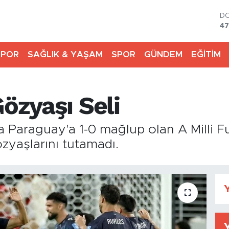
D
47
E
55
SPOR
SAĞLIK & YAŞAM
SPOR
GÜNDEM
EĞİTİM
ST
64
G
65
Gözyaşı Seli
Bİ
13
BI
Paraguay'a 1-0 mağlup olan A Milli F
64
özyaşlarını tutamadı.
Y