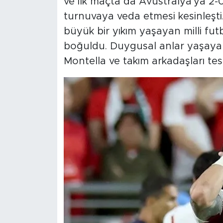
ve ilk maçta da Avustralya'ya 2-
turnuvaya veda etmesi kesinleşti
büyük bir yıkım yaşayan milli fut
boğuldu. Duygusal anlar yaşayan
Montella ve takım arkadaşları tesel