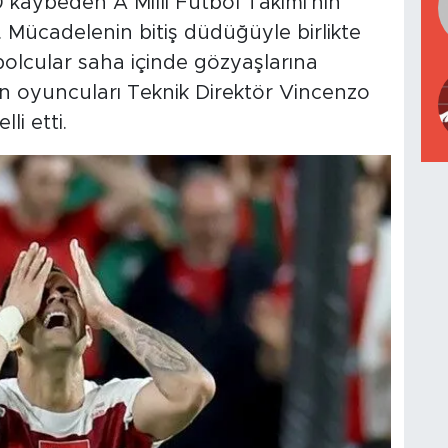
0 kaybeden A Milli Futbol Takımı'nın
. Mücadelenin bitiş düdüğüyle birlikte
bolcular saha içinde gözyaşlarına
 oyuncuları Teknik Direktör Vincenzo
li etti.