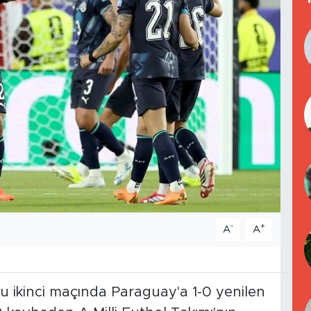
-
+
A
A
ikinci maçında Paraguay'a 1-0 yenilen