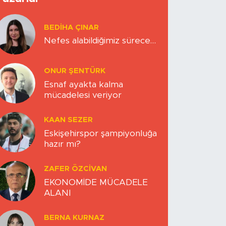
BEDIHA ÇINAR
Nefes alabildiğimiz sürece…
ONUR ŞENTÜRK
Esnaf ayakta kalma
mücadelesi veriyor
KAAN SEZER
Eskişehirspor şampiyonluğa
hazır mı?
ZAFER ÖZCIVAN
EKONOMİDE MÜCADELE
ALANI
BERNA KURNAZ