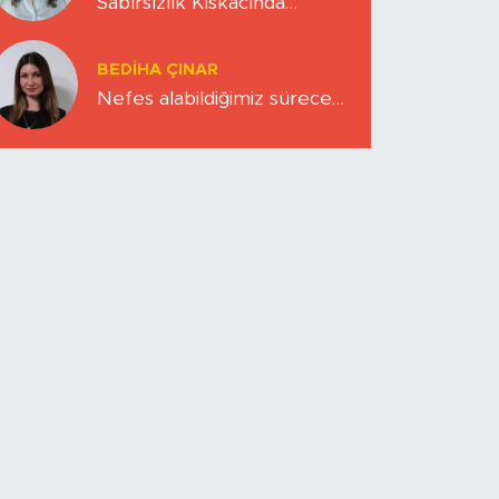
Sabırsızlık Kıskacında
Zihinlerimiz
BEDIHA ÇINAR
Nefes alabildiğimiz sürece…