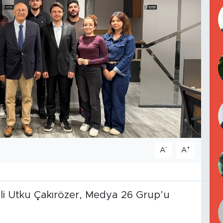
-
+
A
A
kili Utku Çakırözer, Medya 26 Grup’u