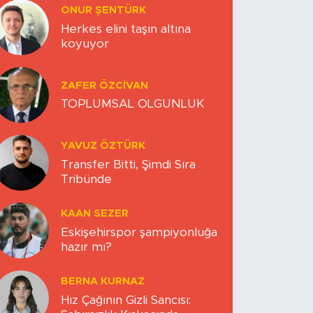
ONUR ŞENTÜRK
Herkes elini taşın altına
koyuyor
ZAFER ÖZCIVAN
TOPLUMSAL OLGUNLUK
YAVUZ ÖZTÜRK
Transfer Bitti, Şimdi Sıra
Tribünde
KAAN SEZER
Eskişehirspor şampiyonluğa
hazır mı?
BERNA KURNAZ
Hız Çağının Gizli Sancısı: