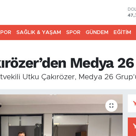
DO
47,
EU
55,
SPOR
SAĞLIK & YAŞAM
SPOR
GÜNDEM
EĞİTİM
STE
64,
GR
661
kırözer’den Medya 26
BİS
13.
BIT
tvekili Utku Çakırözer, Medya 26 Grup’u
64.
Y