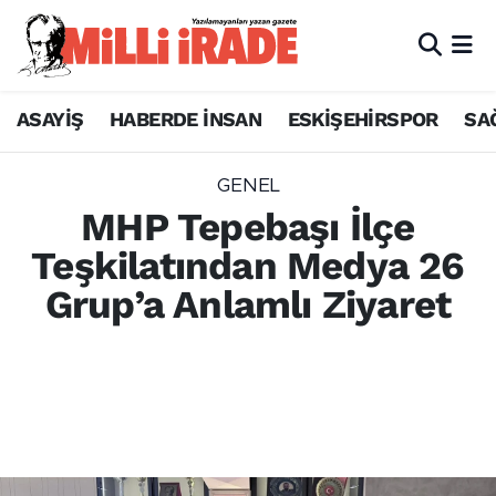
ASAYİŞ
HABERDE İNSAN
ESKİŞEHİRSPOR
SA
GENEL
MHP Tepebaşı İlçe
Teşkilatından Medya 26
Grup’a Anlamlı Ziyaret
Milliyetçi Hareket Partisi (MHP) Tepebaşı
İlçe Başkanı Eyüp Yılmaz ve ilçe yönetimi,
Medya 26 Grup Yönetim Kurulu Başkanı
Gökhan Yıldırım'a nezaket ziyaretinde
bulundu.