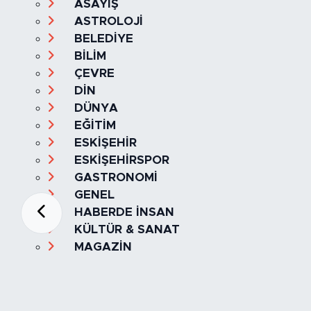
ASAYİŞ
ASTROLOJİ
BELEDİYE
BİLİM
ÇEVRE
DİN
DÜNYA
EĞİTİM
ESKİŞEHİR
ESKİŞEHİRSPOR
GASTRONOMİ
GENEL
HABERDE İNSAN
KÜLTÜR & SANAT
MAGAZİN
MANŞET
OLAY
SPOR