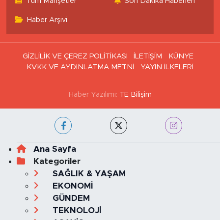
Tüm Manşetler
Son Dakika Haberleri
Haber Arşivi
GİZLİLİK VE ÇEREZ POLİTİKASI
İLETİŞİM
KÜNYE
KVKK VE AYDINLATMA METNİ
YAYIN İLKELERİ
Haber Yazılımı:
TE Bilişim
Ana Sayfa
Kategoriler
SAĞLIK & YAŞAM
EKONOMİ
GÜNDEM
TEKNOLOJİ