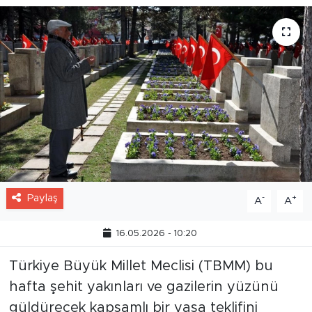
Paylaş
-
+
A
A
16.05.2026 - 10:20
Türkiye Büyük Millet Meclisi (TBMM) bu
hafta şehit yakınları ve gazilerin yüzünü
güldürecek kapsamlı bir yasa teklifini