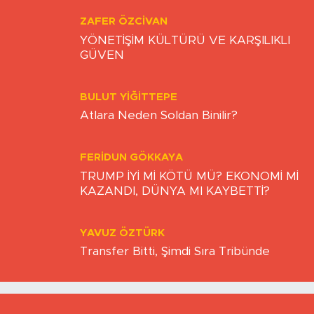
ZAFER ÖZCIVAN
YÖNETİŞİM KÜLTÜRÜ VE KARŞILIKLI
GÜVEN
BULUT YİĞİTTEPE
Atlara Neden Soldan Binilir?
FERIDUN GÖKKAYA
TRUMP İYİ Mİ KÖTÜ MÜ? EKONOMİ Mİ
KAZANDI, DÜNYA MI KAYBETTİ?
YAVUZ ÖZTÜRK
Transfer Bitti, Şimdi Sıra Tribünde