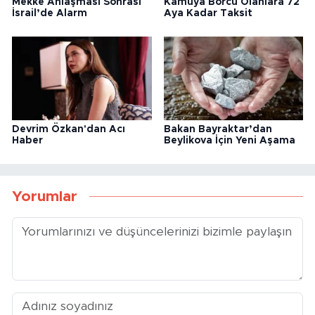
Mekke Anlaşması Sonrası
Kamuya Borcu Olanlara 72
İsrail’de Alarm
Aya Kadar Taksit
Devrim Özkan'dan Acı
Bakan Bayraktar’dan
Haber
Beylikova İçin Yeni Aşama
Yorumlar