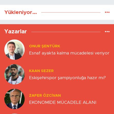
Yükleniyor...
Yazarlar
ONUR ŞENTÜRK
Esnaf ayakta kalma mücadelesi veriyor
KAAN SEZER
Eskişehirspor şampiyonluğa hazır mı?
ZAFER ÖZCIVAN
EKONOMİDE MÜCADELE ALANI