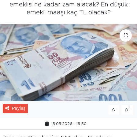
emeklisi ne kadar zam alacak? En düşük
emekli maaşı kaç TL olacak?
Paylaş
-
+
A
A
15.05.2026 - 19:50