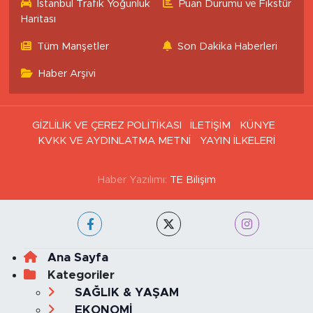
İstanbul Trafik Yoğunluk
Puan Durumu ve Fikstür
Haritası
Tüm Manşetler
Son Dakika Haberleri
Haber Arşivi
GİZLİLİK VE ÇEREZ POLİTİKASI
İLETİŞİM
KÜNYE
KVKK VE AYDINLATMA METNİ
YAYIN İLKELERİ
Haber Yazılımı:
TE Bilişim
Ana Sayfa
Kategoriler
SAĞLIK & YAŞAM
EKONOMİ