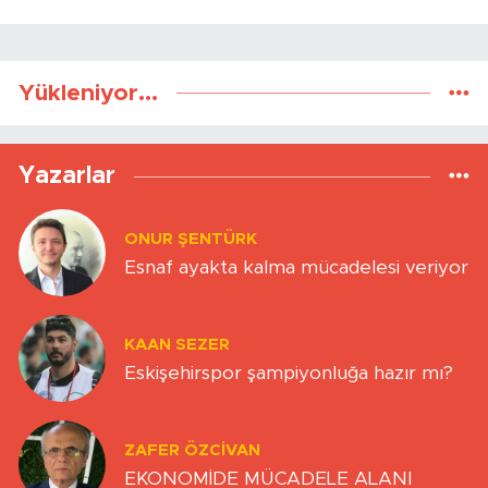
Yükleniyor...
Yazarlar
ONUR ŞENTÜRK
Esnaf ayakta kalma mücadelesi veriyor
KAAN SEZER
Eskişehirspor şampiyonluğa hazır mı?
ZAFER ÖZCIVAN
EKONOMİDE MÜCADELE ALANI