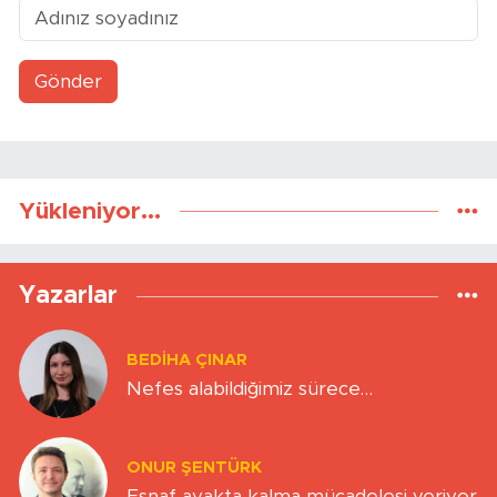
Gönder
Yükleniyor...
Yazarlar
BEDIHA ÇINAR
Nefes alabildiğimiz sürece…
ONUR ŞENTÜRK
Esnaf ayakta kalma mücadelesi veriyor