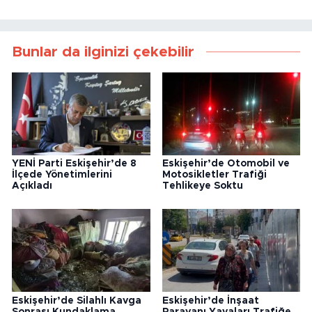
Bunlar da ilginizi çekebilir
YENİ Parti Eskişehir’de 8
Eskişehir’de Otomobil ve
İlçede Yönetimlerini
Motosikletler Trafiği
Açıkladı
Tehlikeye Soktu
Eskişehir’de Silahlı Kavga
Eskişehir’de İnşaat
Sonrası Kundaklama
Paravanı Yayaları Trafiğe