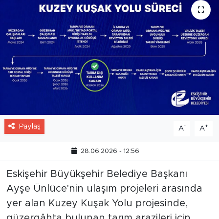
Paylaş
-
+
A
A
28.06.2026 - 12:56
Eskişehir Büyükşehir Belediye Başkanı
Ayşe Ünlüce'nin ulaşım projeleri arasında
yer alan Kuzey Kuşak Yolu projesinde,
güzergâhta bulunan tarım arazileri için