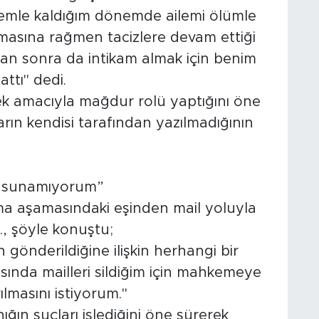
lemle kaldığım dönemde ailemi ölümle
olmasına rağmen tacizlere devam ettiği
ardan sonra da intikam almak için benim
ttı" dedi.
ek amacıyla mağdur rolü yaptığını öne
rın kendisi tarafından yazılmadığının
ye sunamıyorum”
ma aşamasındaki eşinden mail yoluyla
., şöyle konuştu;
 gönderildiğine ilişkin herhangi bir
ında mailleri sildiğim için mahkemeye
lmasını istiyorum."
ığın suçları işlediğini öne sürerek