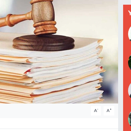
-
+
A
A