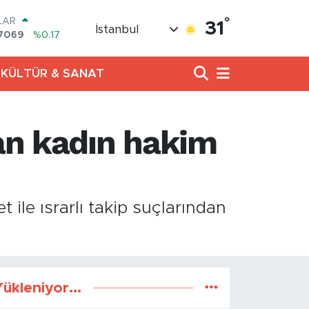
°
LAR
31
İstanbul
7069
%0.17
RO
0265
%0.01
KÜLTÜR & SANAT
RLİN
1897
%0.02
AM ALTIN
8.49
%2.12
nan kadın hakim
T100
887
%64
COIN
360,53
%-0.76
ile ısrarlı takip suçlarından
ükleniyor...