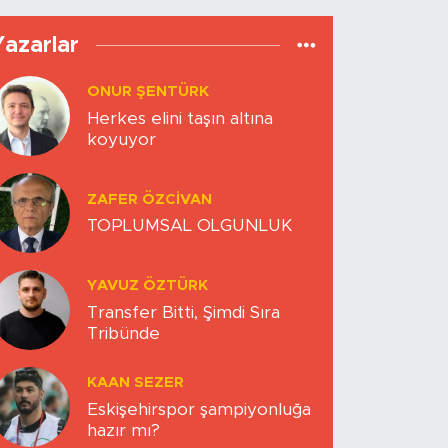
Yazarlar
ONUR ŞENTÜRK
Herkes elini taşın altına
koyuyor
ZAFER ÖZCIVAN
TOPLUMSAL OLGUNLUK
YAVUZ ÖZTÜRK
Transfer Bitti, Şimdi Sıra
Tribünde
KAAN SEZER
Eskişehirspor şampiyonluğa
hazır mı?