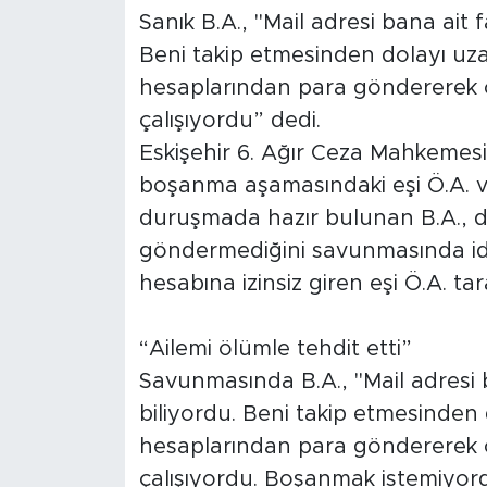
Sanık B.A., "Mail adresi bana ait f
Beni takip etmesinden dolayı uz
hesaplarından para göndererek 
çalışıyordu” dedi.
Eskişehir 6. Ağır Ceza Mahkemes
boşanma aşamasındaki eşi Ö.A. ve 
duruşmada hazır bulunan B.A., d
göndermediğini savunmasında idd
hesabına izinsiz giren eşi Ö.A. ta
“Ailemi ölümle tehdit etti”
Savunmasında B.A., "Mail adresi b
biliyordu. Beni takip etmesinden
hesaplarından para göndererek 
çalışıyordu. Boşanmak istemiyord