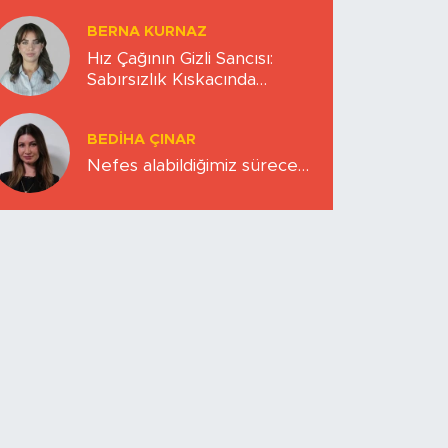
BERNA KURNAZ
Hız Çağının Gizli Sancısı:
Sabırsızlık Kıskacında
Zihinlerimiz
BEDIHA ÇINAR
Nefes alabildiğimiz sürece…