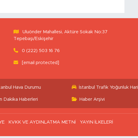
Uluönder Mahallesi, Aktüre Sokak No:37
Tepebaşı/Eskişehir
0 (222) 503 16 76
[email protected]
stanbul Hava Durumu
İstanbul Trafik Yoğunluk Hari
n Dakika Haberleri
Haber Arşivi
YE
KVKK VE AYDINLATMA METNİ
YAYIN İLKELERİ