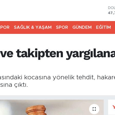
DO
47,
EU
55,
SPOR
SAĞLIK & YAŞAM
SPOR
GÜNDEM
EĞİTİM
STE
64,
GR
661
 ve takipten yargıla
BİS
13.
BIT
64.
ndaki kocasına yönelik tehdit, hakaret 
ına çıktı.
Y