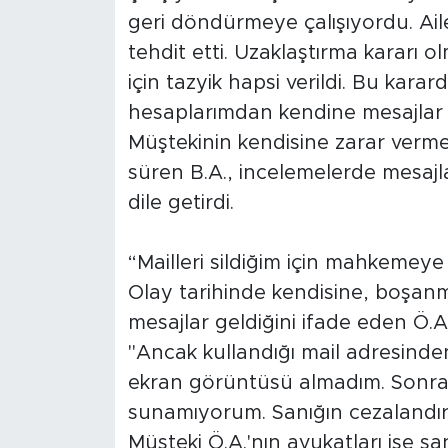
geri döndürmeye çalışıyordu. Ai
tehdit etti. Uzaklaştırma kararı 
için tazyik hapsi verildi. Bu kar
hesaplarımdan kendine mesajlar a
Müştekinin kendisine zarar verm
süren B.A., incelemelerde mesajla
dile getirdi.
“Mailleri sildiğim için mahkeme
Olay tarihinde kendisine, boşan
mesajlar geldiğini ifade eden Ö.A
"Ancak kullandığı mail adresinden
ekran görüntüsü almadım. Sonras
sunamıyorum. Sanığın cezalandırı
Müşteki Ö.A.'nın avukatları ise san