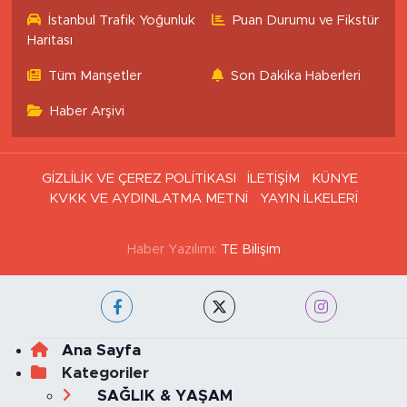
Eczaneler
İstanbul Trafik Yoğunluk
Puan Durumu ve Fikstür
Haritası
Tüm Manşetler
Son Dakika Haberleri
Haber Arşivi
GİZLİLİK VE ÇEREZ POLİTİKASI
İLETİŞİM
KÜNYE
KVKK VE AYDINLATMA METNİ
YAYIN İLKELERİ
Haber Yazılımı:
TE Bilişim
Ana Sayfa
Kategoriler