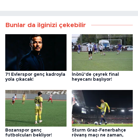
Bunlar da ilginizi çekebilir
71 Evlerspor genç kadroyla
İnönü’de çeyrek final
yola çıkacak!
heyecanı başlıyor!
Bozanspor genç
Sturm Graz-Fenerbahçe
futbolcuları bekliyor!
rövanş maçı ne zaman,