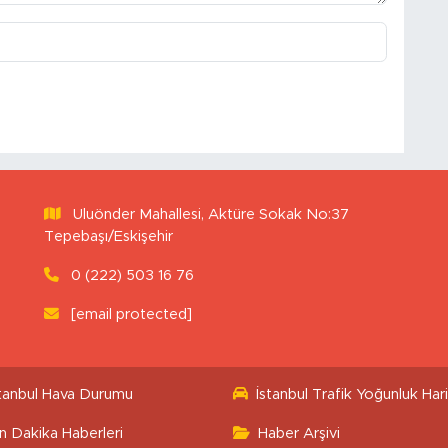
Uluönder Mahallesi, Aktüre Sokak No:37
Tepebaşı/Eskişehir
0 (222) 503 16 76
[email protected]
stanbul Hava Durumu
İstanbul Trafik Yoğunluk Hari
n Dakika Haberleri
Haber Arşivi