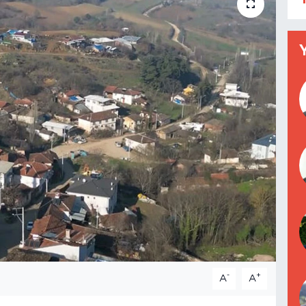
-
+
A
A