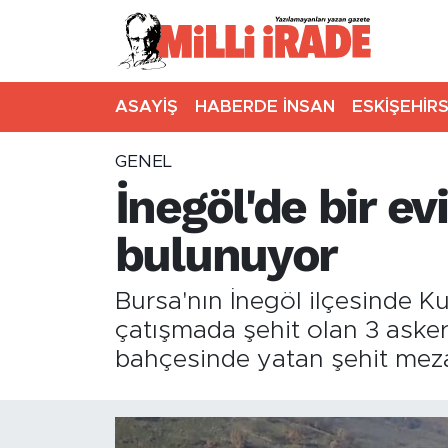
ASAYİŞ
HABERDE İNSAN
ESKİŞEHİR
GENEL
İnegöl'de bir e
bulunuyor
Bursa'nın İnegöl ilçesinde Ku
çatışmada şehit olan 3 asker
bahçesinde yatan şehit meza