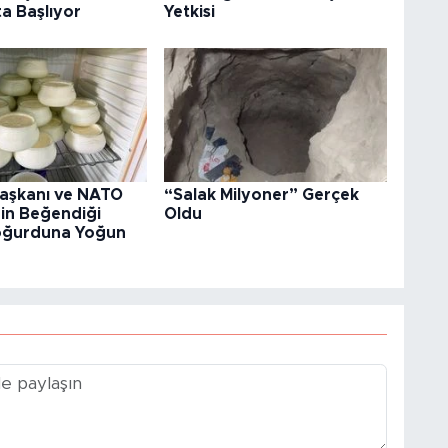
a Başlıyor
Yetkisi
şkanı ve NATO
“Salak Milyoner” Gerçek
nin Beğendiği
Oldu
oğurduna Yoğun