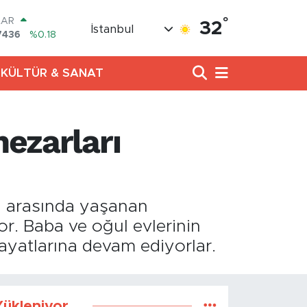
°
LAR
32
İstanbul
7436
%0.18
RO
2510
%0.32
KÜLTÜR & SANAT
RLİN
4811
%0.38
M ALTIN
0.55
%0
mezarları
T100
779
%-14
COIN
840,97
%-0.15
rı arasında yaşanan
r. Baba ve oğul evlerinin
ayatlarına devam ediyorlar.
ükleniyor...