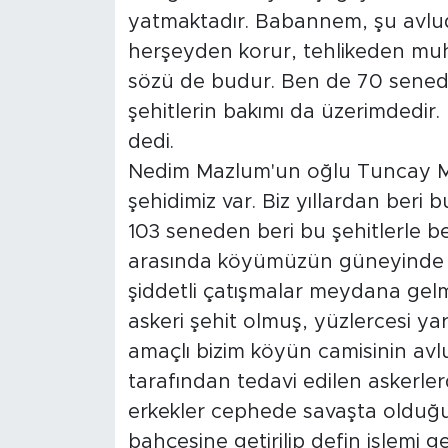
yatmaktadır. Babannem, şu avlud
herşeyden korur, tehlikeden muha
sözü de budur. Ben de 70 sened
şehitlerin bakımı da üzerimdedir
dedi.
Nedim Mazlum'un oğlu Tuncay Ma
şehidimiz var. Biz yıllardan beri 
103 seneden beri bu şehitlerle be
arasında köyümüzün güneyinde 
şiddetli çatışmalar meydana gelm
askeri şehit olmuş, yüzlercesi yar
amaçlı bizim köyün camisinin avlu
tarafından tedavi edilen askerle
erkekler cephede savaşta olduğu 
bahçesine getirilip defin işlemi ge