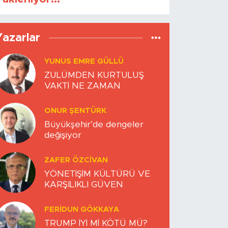
Yazarlar
YUNUS EMRE GÜLLÜ
ZULÜMDEN KURTULUŞ
VAKTİ NE ZAMAN
ONUR ŞENTÜRK
Büyükşehir’de dengeler
değişiyor
ZAFER ÖZCIVAN
YÖNETİŞİM KÜLTÜRÜ VE
KARŞILIKLI GÜVEN
FERIDUN GÖKKAYA
TRUMP İYİ Mİ KÖTÜ MÜ?