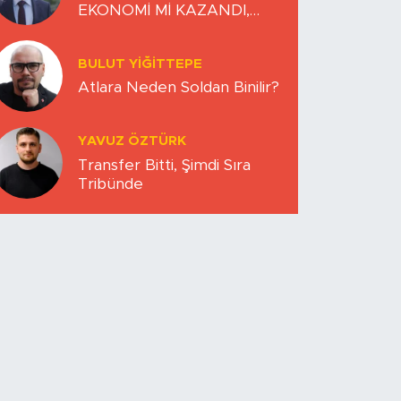
EKONOMİ Mİ KAZANDI,
DÜNYA MI KAYBETTİ?
BULUT YİĞİTTEPE
Atlara Neden Soldan Binilir?
YAVUZ ÖZTÜRK
Transfer Bitti, Şimdi Sıra
Tribünde