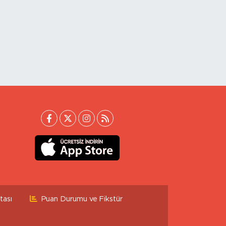
tası
Puan Durumu ve Fikstür