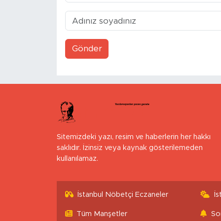
Gönder
Sitemizdeki yazı, resim ve haberlerin her hakkı
saklıdır. İzinsiz veya kaynak gösterilemeden
kullanılamaz.
İstanbul Nöbetçi Eczaneler
İ
Tüm Manşetler
So