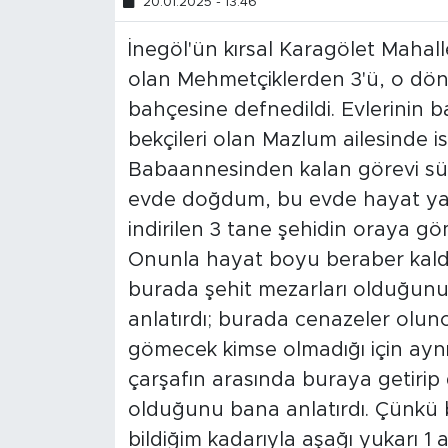
20.01.2025 - 13:46
İnegöl'ün kırsal Karagölet Mahall
olan Mehmetçiklerden 3'ü, o dön
bahçesine defnedildi. Evlerinin 
bekçileri olan Mazlum ailesinde 
Babaannesinden kalan görevi sü
evde doğdum, bu evde hayat y
indirilen 3 tane şehidin oraya g
Onunla hayat boyu beraber kaldı
burada şehit mezarları olduğunu 
anlatırdı; burada cenazeler olun
gömecek kimse olmadığı için aynı
çarşafın arasında buraya getirip 
olduğunu bana anlatırdı. Çünkü 
bildiğim kadarıyla aşağı yukarı 1 