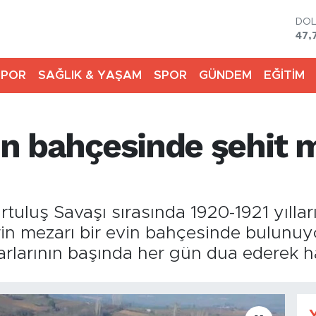
DO
47,
EU
55,
SPOR
SAĞLIK & YAŞAM
SPOR
GÜNDEM
EĞİTİM
STE
64,
GRA
666
vin bahçesinde şehit 
BİS
13.
BIT
64.
rtuluş Savaşı sırasında 1920-1921 yılla
in mezarı bir evin bahçesinde bulunuyo
rlarının başında her gün dua ederek h
Y