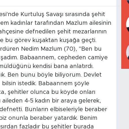
esi'nde Kurtuluş Savaşı sırasında şehit
em kadınlar tarafından Mazlum ailesinin
bahçesine defnedilen şehit mezarlarının
ise bu görev kuşaktan kuşağa geçti.
rdüren Nedim Mazlum (70), "Ben bu
aşadım. Babaannem, cepheden camiye
ömüldüğünü kendisi bana anlatırdı.
k. Ben bunu böyle biliyorum. Devlet
bilsin istedik. Babaannem şöyle
ca, şehitler olunca bu köyde onları
 aileden 4-5 kadın bir araya gelerek,
defnetti. Bunların elbiseleriyle beraber
biz onunla beraber yatardık. Benim
asırdan fazladır bu şehitler burada