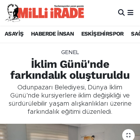
ASAYİŞ
HABERDE İNSAN
ESKİŞEHİRSPOR
SA
GENEL
İklim Günü'nde
farkındalık oluşturuldu
Odunpazarı Belediyesi, Dünya İklim
Günü’nde kursiyerlere iklim değişikliği ve
sürdürülebilir yaşam alışkanlıkları üzerine
farkındalık eğitimi düzenledi.