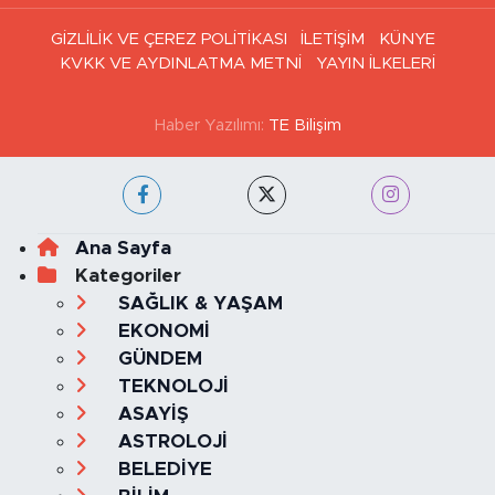
Tepebaşı/Eskişehir
0 (222) 503 16 76
[email protected]
İstanbul Nöbetçi
İstanbul Hava Durumu
Eczaneler
İstanbul Trafik Yoğunluk
Puan Durumu ve Fikstür
Haritası
Tüm Manşetler
Son Dakika Haberleri