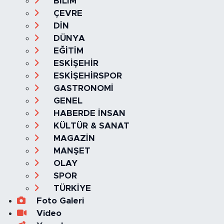
Haber Arşivi
GİZLİLİK VE ÇEREZ POLİTİKASI
İLETİŞİM
KÜNYE
KVKK VE AYDINLATMA METNİ
YAYIN İLKELERİ
Haber Yazılımı:
TE Bilişim
Ana Sayfa
Kategoriler
SAĞLIK & YAŞAM
EKONOMİ
GÜNDEM
TEKNOLOJİ
ASAYİŞ