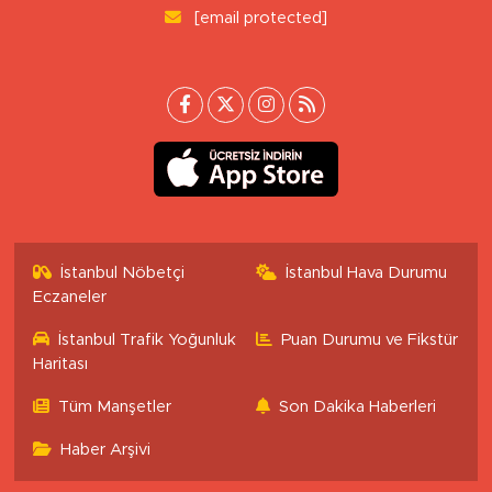
BERNA KURNAZ
Hız Çağının Gizli Sancısı: Sabırsızlık
Kıskacında Zihinlerimiz
NECMETTIN BAŞKUT
ÖZEL İNSANLARA-3-
Sitemizdeki yazı, resim ve haberlerin her hakkı saklıdır. İzinsiz
veya kaynak gösterilemeden kullanılamaz.
Uluönder Mahallesi, Aktüre Sokak No:37