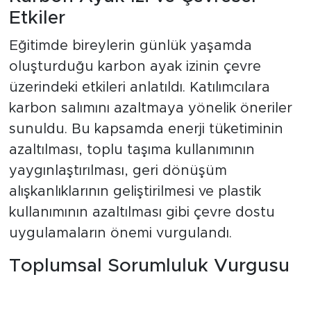
gerçekleştirilen eğitimde, iklim krizine karşı
bireysel ve toplumsal sorumluluklar ele
alındı. Kursiyerlere iklim değişikliğinin dünya
ve Türkiye üzerindeki etkileri, küresel
ısınmanın nedenleri, su kaynaklarının
korunması, enerji tasarrufu, sürdürülebilir
yaşam alışkanlıkları ve sıfır atık
uygulamaları hakkında bilgiler verildi.
Karbon Ayak İzi ve Çevresel
Etkiler
Eğitimde bireylerin günlük yaşamda
oluşturduğu karbon ayak izinin çevre
üzerindeki etkileri anlatıldı. Katılımcılara
karbon salımını azaltmaya yönelik öneriler