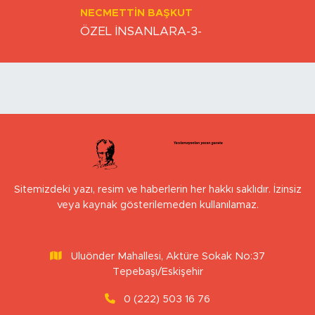
Yazarlar
BEDIHA ÇINAR
Nefes alabildiğimiz sürece…
ONUR ŞENTÜRK
Esnaf ayakta kalma mücadelesi veriyor
KAAN SEZER
Eskişehirspor şampiyonluğa hazır mı?
ZAFER ÖZCIVAN
EKONOMİDE MÜCADELE ALANI