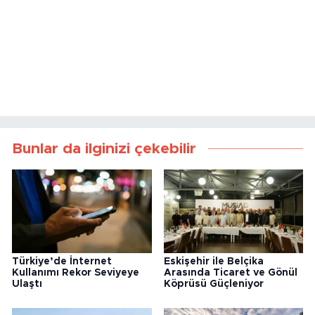
Yetkililer, iklim değişikliğiyle mücadelenin
yalnızca kurumların değil toplumun tüm
kesimlerinin ortak sorumluluğu olduğunu
ifade etti. Su tasarrufu ve çevreye duyarlı
yaşam alışkanlıklarının yaygınlaştırılması
gerektiği belirtildi.
Kaynak:
Bülten