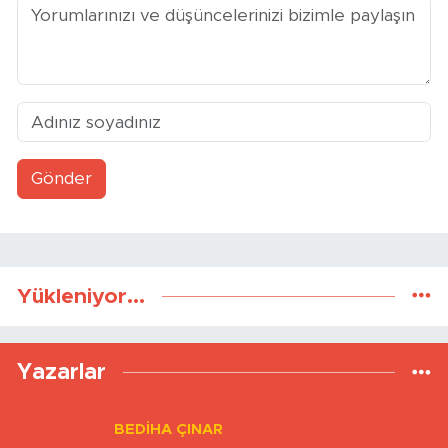
Türkiye’de İnternet
Eskişehir ile Belçika
Kullanımı Rekor Seviyeye
Arasında Ticaret ve Gönül
Ulaştı
Köprüsü Güçleniyor
Togg’dan Ağustos
Dünyanın En Yaşanabilir
Kampanyası: Faizsiz Kredi!
Şehirleri Belli Oldu
Türkiye’nin En Ucuz Sıfır
Adalet Bakanı Akın Gürlek:
Otomobilleri Açıklandı
Orman Yangınlarıyla İlgili 6