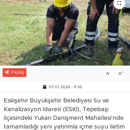
Paylaş
-
+
A
A
07.07.2026 - 11:36
Eskişehir Büyükşehir Belediyesi Su ve
Kanalizasyon İdaresi (ESKİ), Tepebaşı
ilçesindeki Yukarı Danişment Mahallesi'nde
tamamladığı yeni yatırımla içme suyu iletim