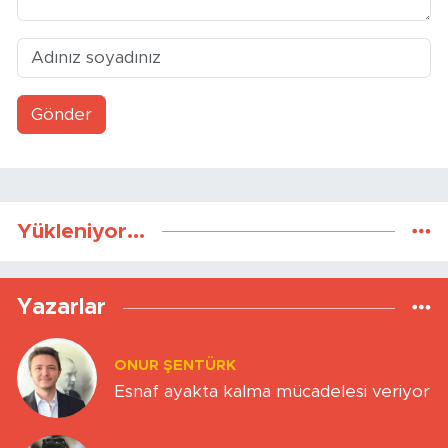
Gönder
Yükleniyor...
Yazarlar
ONUR ŞENTÜRK
Esnaf ayakta kalma mücadelesi veriyor