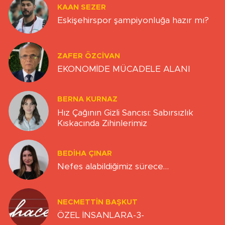
KAAN SEZER
Eskişehirspor şampiyonluğa hazır mı?
ZAFER ÖZCIVAN
EKONOMİDE MÜCADELE ALANI
BERNA KURNAZ
Hız Çağının Gizli Sancısı: Sabırsızlık
Kıskacında Zihinlerimiz
BEDIHA ÇINAR
Nefes alabildiğimiz sürece…
NECMETTIN BAŞKUT
ÖZEL İNSANLARA-3-