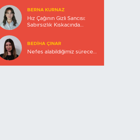
BERNA KURNAZ
Hız Çağının Gizli Sancısı:
Sabırsızlık Kıskacında
Zihinlerimiz
BEDIHA ÇINAR
Nefes alabildiğimiz sürece…