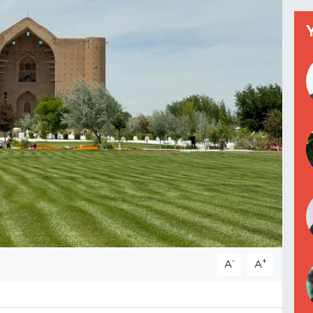
-
+
A
A