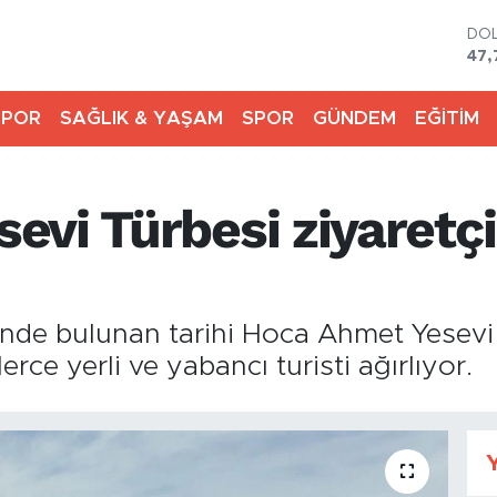
DO
47,
EU
55,
SPOR
SAĞLIK & YAŞAM
SPOR
GÜNDEM
EĞİTİM
STE
64,
GR
661
evi Türbesi ziyaretç
BİS
13.
BIT
64.
inde bulunan tarihi Hoca Ahmet Yesevi
rce yerli ve yabancı turisti ağırlıyor.
Y