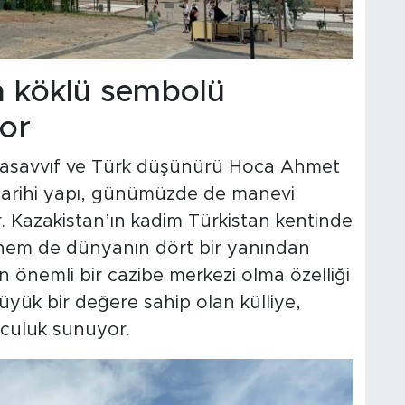
n köklü sembolü
yor
utasavvıf ve Türk düşünürü Hoca Ahmet
 tarihi yapı, günümüzde de manevi
 Kazakistan’ın kadim Türkistan kentinde
 hem de dünyanın dört bir yanından
çin önemli bir cazibe merkezi olma özelliği
büyük bir değere sahip olan külliye,
olculuk sunuyor.