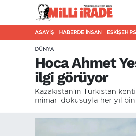
ASAYİŞ
HABERDE İNSAN
ESKİŞEHİR
DÜNYA
Hoca Ahmet Yes
ilgi görüyor
Kazakistan'ın Türkistan kent
mimari dokusuyla her yıl binle