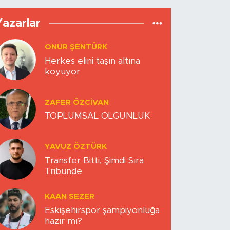
Yazarlar
ONUR ŞENTÜRK
Herkes elini taşın altına
koyuyor
ZAFER ÖZCIVAN
TOPLUMSAL OLGUNLUK
YAVUZ ÖZTÜRK
Transfer Bitti, Şimdi Sıra
Tribünde
KAAN SEZER
Eskişehirspor şampiyonluğa
hazır mı?