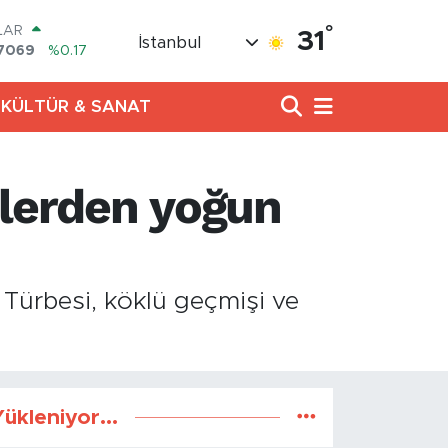
°
LAR
31
İstanbul
7069
%0.17
RO
0265
%0.01
KÜLTÜR & SANAT
RLİN
1897
%0.02
AM ALTIN
8.49
%2.12
ilerden yoğun
T100
887
%64
COIN
360,53
%-0.76
 Türbesi, köklü geçmişi ve
ükleniyor...