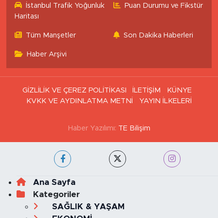
İstanbul Trafik Yoğunluk
Puan Durumu ve Fikstür
Haritası
Tüm Manşetler
Son Dakika Haberleri
Haber Arşivi
GİZLİLİK VE ÇEREZ POLİTİKASI
İLETİŞİM
KÜNYE
KVKK VE AYDINLATMA METNİ
YAYIN İLKELERİ
Haber Yazılımı:
TE Bilişim
Ana Sayfa
Kategoriler
SAĞLIK & YAŞAM