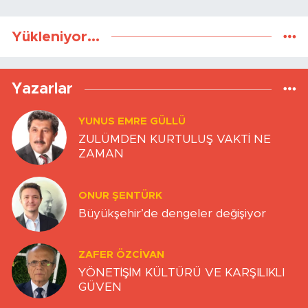
Yükleniyor...
Yazarlar
YUNUS EMRE GÜLLÜ
ZULÜMDEN KURTULUŞ VAKTİ NE
ZAMAN
ONUR ŞENTÜRK
Büyükşehir’de dengeler değişiyor
ZAFER ÖZCIVAN
YÖNETİŞİM KÜLTÜRÜ VE KARŞILIKLI
GÜVEN