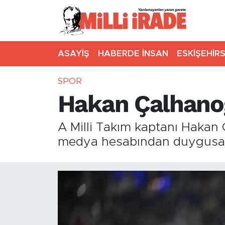
ASAYİŞ
HABERDE İNSAN
ESKİŞEHİR
SPOR
Hakan Çalhano
A Milli Takım kaptanı Hakan
medya hesabından duygusal bi