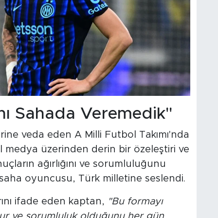
ğını Sahada Veremedik"
ine veda eden A Milli Futbol Takımı'nda
l medya üzerinden derin bir özeleştiri ve
nuçların ağırlığını ve sorumluluğunu
a saha oyuncusu, Türk milletine seslendi.
larını ifade eden kaptan,
"Bu formayı
rur ve sorumluluk olduğunu her gün