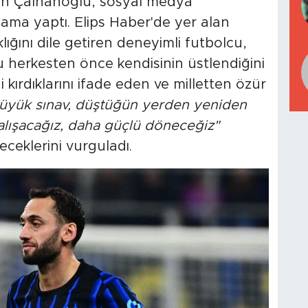
kan Çalhanoğlu, sosyal medya
lama yaptı. Elips Haber'de yer alan
klığını dile getiren deneyimli futbolcu,
 herkesten önce kendisinin üstlendiğini
ni kırdıklarını ifade eden ve milletten özür
üyük sınav, düştüğün yerden yeniden
alışacağız, daha güçlü döneceğiz"
ceklerini vurguladı.