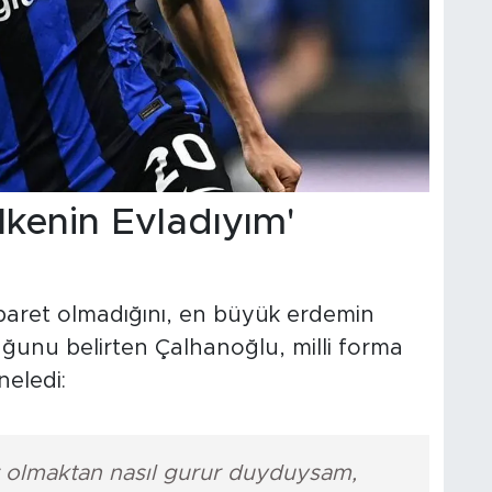
lkenin Evladıyım'
aret olmadığını, en büyük erdemin
ğunu belirten Çalhanoğlu, milli forma
neledi:
z olmaktan nasıl gurur duyduysam,