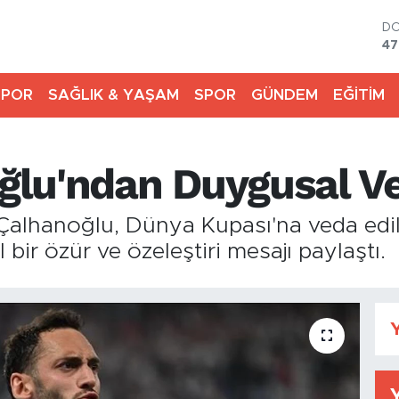
D
47
E
55
SPOR
SAĞLIK & YAŞAM
SPOR
GÜNDEM
EĞİTİM
ST
64
GR
66
ğlu'ndan Duygusal V
Bİ
13
BI
 Çalhanoğlu, Dünya Kupası'na veda edi
64
r özür ve özeleştiri mesajı paylaştı.
Y