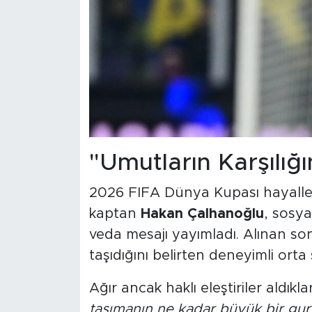
"Umutların Karşılı
2026 FIFA Dünya Kupası hayaller
kaptan
Hakan Çalhanoğlu
, sosya
veda mesajı yayımladı. Alınan so
taşıdığını belirten deneyimli ort
Ağır ancak haklı eleştiriler aldık
taşımanın ne kadar büyük bir gu