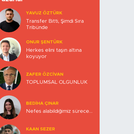
YAVUZ ÖZTÜRK
Transfer Bitti, Şimdi Sıra
Tribünde
ONUR ŞENTÜRK
Herkes elini taşın altına
koyuyor
ZAFER ÖZCIVAN
TOPLUMSAL OLGUNLUK
BEDIHA ÇINAR
Nefes alabildiğimiz sürece…
KAAN SEZER