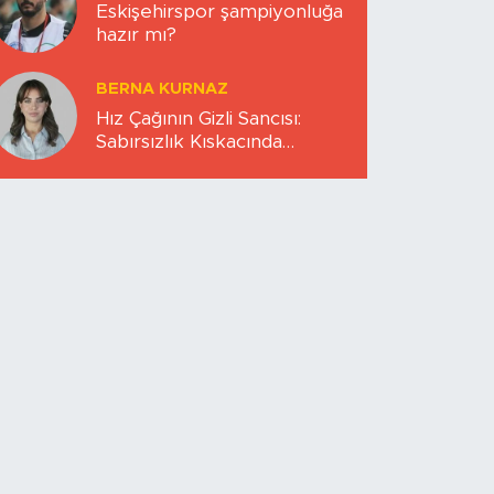
Eskişehirspor şampiyonluğa
hazır mı?
BERNA KURNAZ
Hız Çağının Gizli Sancısı:
Sabırsızlık Kıskacında
Zihinlerimiz