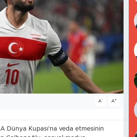
-
+
A
A
IFA Dünya Kupası'na veda etmesinin