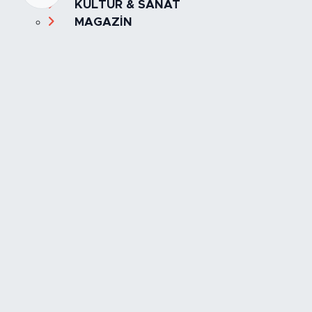
KÜLTÜR & SANAT
MAGAZİN
MANŞET
OLAY
SPOR
TÜRKİYE
Foto Galeri
Video
Yazarlar
Röportaj
Biyografi
Anketler
Künye
İletişim
Servisler
İstanbul Nöbetçi Eczaneler
İstanbul Hava Durumu
İstanbul Trafik Yoğunluk Haritası