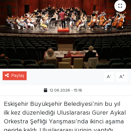
Paylaş
-
+
A
A
12.06.2026 - 15:18
Eskişehir Büyükşehir Belediyesi’nin bu yıl
ilk kez düzenlediği Uluslararası Gürer Aykal
Orkestra Şefliği Yarışması’nda ikinci aşama
geride kaldı. Uluslararası jürinin yaptığı