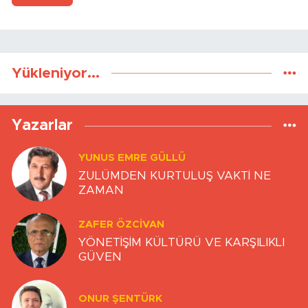
Yükleniyor...
Yazarlar
YUNUS EMRE GÜLLÜ
ZULÜMDEN KURTULUŞ VAKTİ NE
ZAMAN
ZAFER ÖZCIVAN
YÖNETİŞİM KÜLTÜRÜ VE KARŞILIKLI
GÜVEN
ONUR ŞENTÜRK