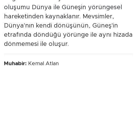
Günöte ve günberi Dünya’nın sıcaklığını
doğrudan etkilemiyor. Mevsimlerin
oluşumu Dünya ile Güneşin yörüngesel
hareketinden kaynaklanır. Mevsimler,
Dünya'nın kendi dönüşünün, Güneş'in
etrafında döndüğü yörünge ile aynı hizada
dönmemesi ile oluşur.
Muhabir:
Kemal Atlan