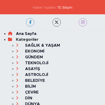
GİZLİLİK VE ÇEREZ POLİTİKASI
İLETİŞİM
KÜNYE
KVKK VE AYDINLATMA METNİ
YAYIN İLKELERİ
Haber Yazılımı:
TE Bilişim
Ana Sayfa
Kategoriler
SAĞLIK & YAŞAM
EKONOMİ
GÜNDEM
TEKNOLOJİ
ASAYİŞ
ASTROLOJİ
BELEDİYE
BİLİM