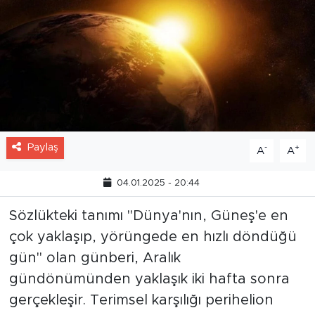
Paylaş
-
+
A
A
04.01.2025 - 20:44
Sözlükteki tanımı "Dünya'nın, Güneş'e en
çok yaklaşıp, yörüngede en hızlı döndüğü
gün" olan günberi, Aralık
gündönümünden yaklaşık iki hafta sonra