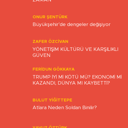
YUNUS EMRE GÜLLÜ
ZULÜMDEN KURTULUŞ VAKTİ NE
ZAMAN
ONUR ŞENTÜRK
Büyükşehir’de dengeler değişiyor
ZAFER ÖZCIVAN
YÖNETİŞİM KÜLTÜRÜ VE KARŞILIKLI
GÜVEN
FERIDUN GÖKKAYA
TRUMP İYİ Mİ KÖTÜ MÜ? EKONOMİ Mİ
KAZANDI, DÜNYA MI KAYBETTİ?
BULUT YİĞİTTEPE
Atlara Neden Soldan Binilir?