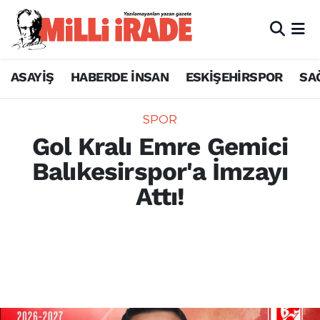
ASAYİŞ
HABERDE İNSAN
ESKİŞEHİRSPOR
SA
SPOR
Gol Kralı Emre Gemici
Balıkesirspor'a İmzayı
Attı!
Balıkesirspor, geçtiğimiz sezon 52 Orduspor
ile şampiyonluk yaşayan tecrübeli golcü
Emre Gemici'yi 1 yıllığına kadrosuna kattı.
Detaylar haberimizde.