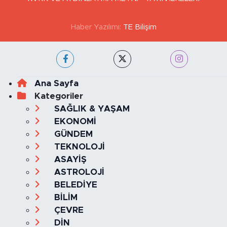
GİZLİLİK VE ÇEREZ POLİTİKASI
İLETİŞİM
KÜNYE
KVKK VE AYDINLATMA METNİ
YAYIN İLKELERİ
Haber Yazılımı:
TE Bilişim
Ana Sayfa
Kategoriler
SAĞLIK & YAŞAM
EKONOMİ
GÜNDEM
TEKNOLOJİ
ASAYİŞ
ASTROLOJİ
BELEDİYE
BİLİM
ÇEVRE