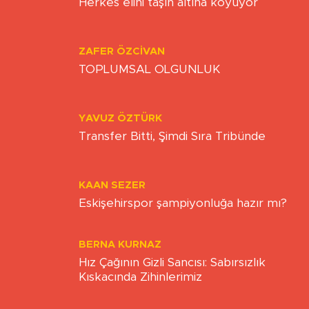
ONUR ŞENTÜRK
Herkes elini taşın altına koyuyor
ZAFER ÖZCIVAN
TOPLUMSAL OLGUNLUK
YAVUZ ÖZTÜRK
Transfer Bitti, Şimdi Sıra Tribünde
KAAN SEZER
Eskişehirspor şampiyonluğa hazır mı?
BERNA KURNAZ
Hız Çağının Gizli Sancısı: Sabırsızlık
Kıskacında Zihinlerimiz