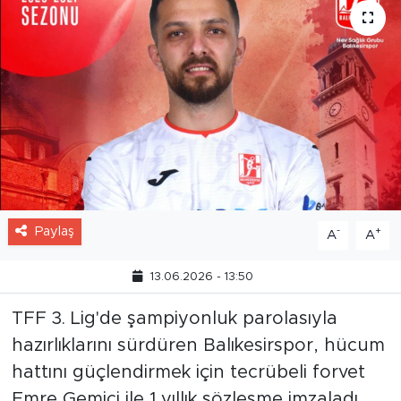
Paylaş
-
+
A
A
13.06.2026 - 13:50
TFF 3. Lig'de şampiyonluk parolasıyla
hazırlıklarını sürdüren Balıkesirspor, hücum
hattını güçlendirmek için tecrübeli forvet
Emre Gemici ile 1 yıllık sözleşme imzaladı.