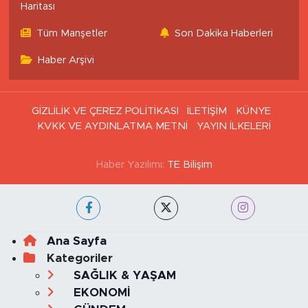
Haritası
Tüm Manşetler
Son Dakika Haberleri
Haber Arşivi
GİZLİLİK VE ÇEREZ POLİTİKASI
İLETİŞİM
KÜNYE
KVKK VE AYDINLATMA METNİ
YAYIN İLKELERİ
Haber Yazılımı:
TE Bilişim
Ana Sayfa
Kategoriler
SAĞLIK & YAŞAM
EKONOMİ