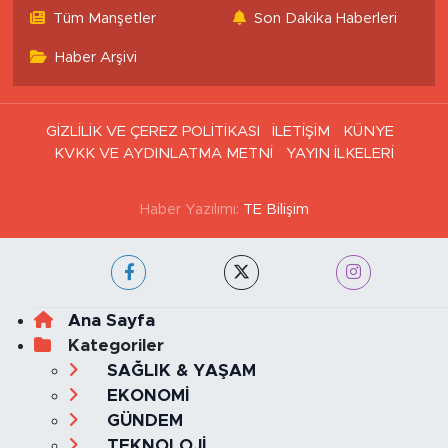
Tüm Manşetler
Son Dakika Haberleri
Haber Arşivi
GİZLİLİK VE ÇEREZ POLİTİKASI
İLETİŞİM
KÜNYE
KVKK VE AYDINLATMA METNİ
YAYIN İLKELERİ
Haber Yazılımı:
TE Bilişim
Ana Sayfa
Kategoriler
SAĞLIK & YAŞAM
EKONOMİ
GÜNDEM
TEKNOLOJİ