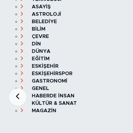
ASAYİŞ
ASTROLOJİ
BELEDİYE
BİLİM
ÇEVRE
DİN
DÜNYA
EĞİTİM
ESKİŞEHİR
ESKİŞEHİRSPOR
GASTRONOMİ
GENEL
HABERDE İNSAN
KÜLTÜR & SANAT
MAGAZİN
MANŞET
OLAY
SPOR