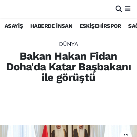
ASAYİŞ
HABERDE İNSAN
ESKİŞEHİRSPOR
SA
DÜNYA
Bakan Hakan Fidan
Doha'da Katar Başbakanı
ile görüştü
Dışişleri Bakanı Hakan Fidan, Doha
temasları kapsamında Katar Başbakanı
Şeyh Muhammed bin Abdurrahman Al
Thani ile ikili ve bölgesel konuları görüştü.