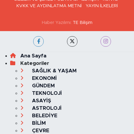
GİZLİLİK VE ÇEREZ POLİTİKASI
İLETİŞİM
KÜNYE
KVKK VE AYDINLATMA METNİ
YAYIN İLKELERİ
Haber Yazılımı:
TE Bilişim
Ana Sayfa
Kategoriler
SAĞLIK & YAŞAM
EKONOMİ
GÜNDEM
TEKNOLOJİ
ASAYİŞ
ASTROLOJİ
BELEDİYE