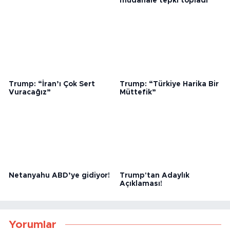
6,3 Büyüklüğünde Deprem
Faslı göçmenlere taşlı
müdahale tepki topladı
Trump: “İran’ı Çok Sert
Trump: “Türkiye Harika Bir
Vuracağız”
Müttefik”
Netanyahu ABD’ye gidiyor!
Trump'tan Adaylık
Açıklaması!