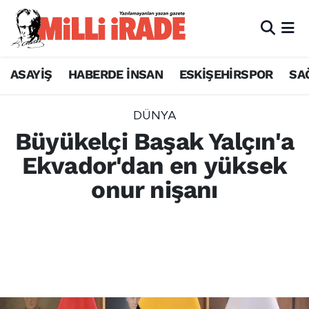
ASAYİŞ
HABERDE İNSAN
ESKİŞEHİRSPOR
SA
DÜNYA
Büyükelçi Başak Yalçın'a
Ekvador'dan en yüksek
onur nişanı
Ekvador Ulusal Meclisi, Türkiye'nin Kito
Büyükelçisi Başak Yalçın'ı iki ülke ilişkilerine
sunduğu katkılardan dolayı Matilde Hidalgo
de Procel nişanı ile ödüllendirdi.