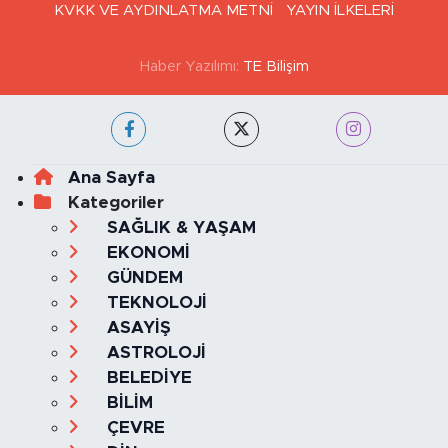
GİZLİLİK VE ÇEREZ POLİTİKASI
İLETİŞİM
KÜNYE
KVKK VE AYDINLATMA METNİ
YAYIN İLKELERİ
Haber Yazılımı:
TE Bilişim
Ana Sayfa
Kategoriler
SAĞLIK & YAŞAM
EKONOMİ
GÜNDEM
TEKNOLOJİ
ASAYİŞ
ASTROLOJİ
BELEDİYE
BİLİM