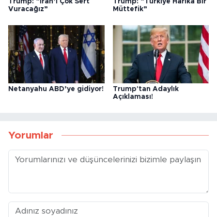
Trump: “İran’ı Çok Sert
Trump: “Türkiye Harika Bir
Vuracağız”
Müttefik”
Netanyahu ABD’ye gidiyor!
Trump'tan Adaylık
Açıklaması!
Yorumlar