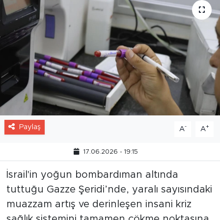
Paylaş
-
+
A
A
17.06.2026 - 19:15
İsrail'in yoğun bombardıman altında
tuttuğu Gazze Şeridi’nde, yaralı sayısındaki
muazzam artış ve derinleşen insani kriz
sağlık sistemini tamamen çökme noktasına