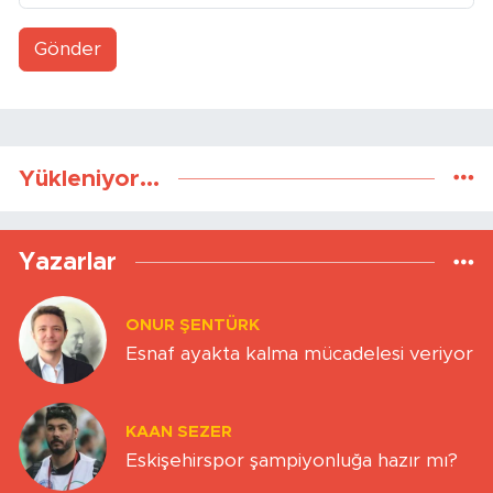
Gönder
Yükleniyor...
Yazarlar
ONUR ŞENTÜRK
Esnaf ayakta kalma mücadelesi veriyor
KAAN SEZER
Eskişehirspor şampiyonluğa hazır mı?