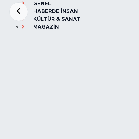
GENEL
HABERDE İNSAN
KÜLTÜR & SANAT
MAGAZİN
MANŞET
OLAY
SPOR
TÜRKİYE
Foto Galeri
Video
Yazarlar
Röportaj
Biyografi
Anketler
Künye
İletişim
Servisler
İstanbul Nöbetçi Eczaneler