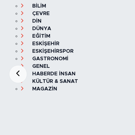
BİLİM
ÇEVRE
DİN
DÜNYA
EĞİTİM
ESKİŞEHİR
ESKİŞEHİRSPOR
GASTRONOMİ
GENEL
HABERDE İNSAN
KÜLTÜR & SANAT
MAGAZİN
MANŞET
OLAY
SPOR
TÜRKİYE
Foto Galeri
Video