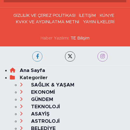
GİZLİLİK VE ÇEREZ POLİTİKASI
İLETİŞİM
KÜNYE
KVKK VE AYDINLATMA METNİ
YAYIN İLKELERİ
Haber Yazılımı:
TE Bilişim
Ana Sayfa
Kategoriler
SAĞLIK & YAŞAM
EKONOMİ
GÜNDEM
TEKNOLOJİ
ASAYİŞ
ASTROLOJİ
BELEDİYE