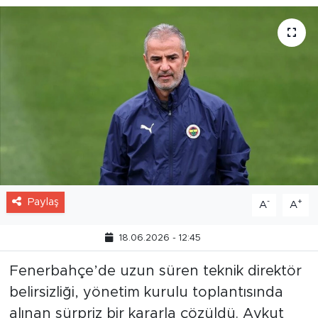
Paylaş
-
+
A
A
18.06.2026 - 12:45
Fenerbahçe’de uzun süren teknik direktör
belirsizliği, yönetim kurulu toplantısında
alınan sürpriz bir kararla çözüldü. Aykut