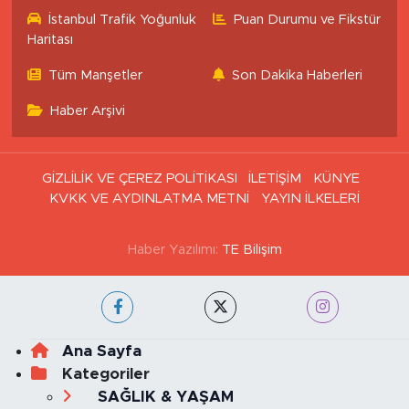
İstanbul Trafik Yoğunluk
Puan Durumu ve Fikstür
Haritası
Tüm Manşetler
Son Dakika Haberleri
Haber Arşivi
GİZLİLİK VE ÇEREZ POLİTİKASI
İLETİŞİM
KÜNYE
KVKK VE AYDINLATMA METNİ
YAYIN İLKELERİ
Haber Yazılımı:
TE Bilişim
Ana Sayfa
Kategoriler
SAĞLIK & YAŞAM