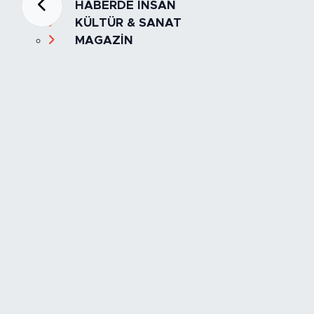
HABERDE İNSAN
KÜLTÜR & SANAT
MAGAZİN
MANŞET
OLAY
SPOR
TÜRKİYE
Foto Galeri
Video
Yazarlar
Röportaj
Biyografi
Anketler
Künye
İletişim
Servisler
İstanbul Nöbetçi Eczaneler
İstanbul Hava Durumu