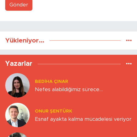
Gönder
Yükleniyor...
Yazarlar
BEDIHA ÇINAR
Nefes alabildiğimiz sürece…
ONUR ŞENTÜRK
Esnaf ayakta kalma mücadelesi veriyor