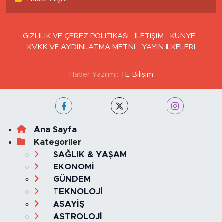
GİZLİLİK VE ÇEREZ POLİTİKASI
İLETİŞİM
KÜNYE
KVKK VE AYDINLATMA METNİ
YAYIN İLKELERİ
Haber Yazılımı:
TE Bilişim
Ana Sayfa
Kategoriler
SAĞLIK & YAŞAM
EKONOMİ
GÜNDEM
TEKNOLOJİ
ASAYİŞ
ASTROLOJİ