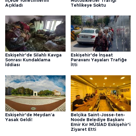
İlçede Yönetimlerini
Motosikletler Trafiği
Açıkladı
Tehlikeye Soktu
Eskişehir’de Silahlı Kavga
Eskişehir’de İnşaat
Sonrası Kundaklama
Paravanı Yayaları Trafiğe
İddiası
İtti
Eskişehir’de Meydan'a
Belçika Saint-Josse-ten-
Yasak Geldi!
Noode Belediye Başkanı
Emir Kır MÜSİAD Eskişehir’i
Ziyaret Etti