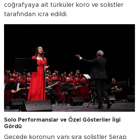
coğrafyaya ait türküler koro ve solistler
tarafından icra edildi.
Solo Performanslar ve Özel Gösteriler İlgi
Gördü
Gecede koronun yanı sıra solistler Serap