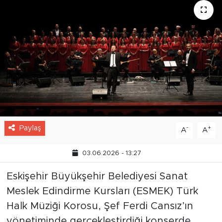
Paylaş
-
+
A
A
03.06.2026 - 13:27
Eskişehir Büyükşehir Belediyesi Sanat
Meslek Edindirme Kursları (ESMEK) Türk
Halk Müziği Korosu, Şef Ferdi Cansız’ın
yönetiminde gerçekleştirdiği konserde