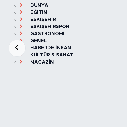
DÜNYA
EĞİTİM
ESKİŞEHİR
ESKİŞEHİRSPOR
GASTRONOMİ
GENEL
HABERDE İNSAN
KÜLTÜR & SANAT
MAGAZİN
MANŞET
OLAY
SPOR
TÜRKİYE
Foto Galeri
Video
Yazarlar
Röportaj
Biyografi