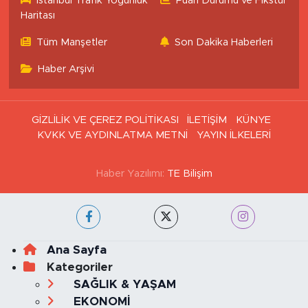
İstanbul Trafik Yoğunluk
Puan Durumu ve Fikstür
Haritası
Tüm Manşetler
Son Dakika Haberleri
Haber Arşivi
GİZLİLİK VE ÇEREZ POLİTİKASI
İLETİŞİM
KÜNYE
KVKK VE AYDINLATMA METNİ
YAYIN İLKELERİ
Haber Yazılımı:
TE Bilişim
Ana Sayfa
Kategoriler
SAĞLIK & YAŞAM
EKONOMİ