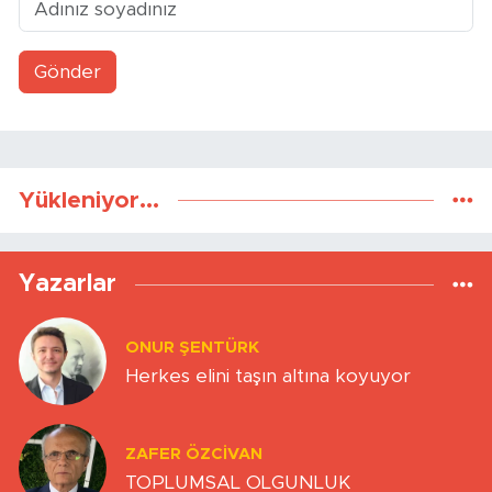
Gönder
Yükleniyor...
Yazarlar
ONUR ŞENTÜRK
Herkes elini taşın altına koyuyor
ZAFER ÖZCIVAN
TOPLUMSAL OLGUNLUK