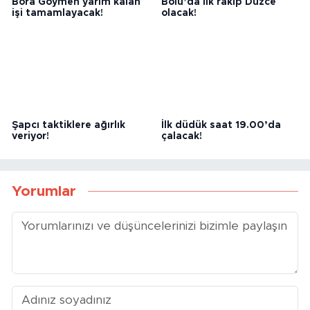
Bora Göymen yarım kalan
Bolu’da ilk rakip Düzce
işi tamamlayacak!
olacak!
Şapcı taktiklere ağırlık
İlk düdük saat 19.00’da
veriyor!
çalacak!
Yorumlar