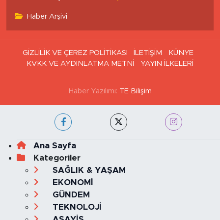
Tüm Manşetler
Son Dakika Haberleri
Haber Arşivi
GİZLİLİK VE ÇEREZ POLİTİKASI
İLETİŞİM
KÜNYE
KVKK VE AYDINLATMA METNİ
YAYIN İLKELERİ
Haber Yazılımı:
TE Bilişim
Ana Sayfa
Kategoriler
SAĞLIK & YAŞAM
EKONOMİ
GÜNDEM