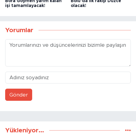
Bora Göymen yarım kalan
Bolu’da ilk rakip Düzce
işi tamamlayacak!
olacak!
Yorumlar
Gönder