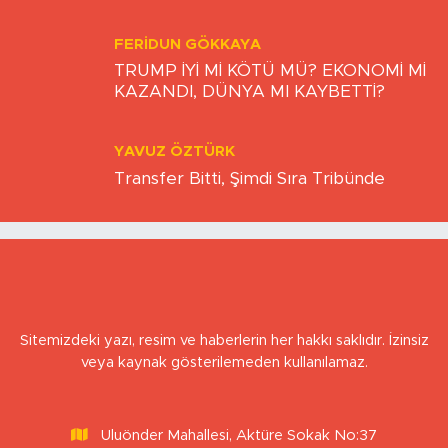
Atlara Neden Soldan Binilir?
FERIDUN GÖKKAYA
TRUMP İYİ Mİ KÖTÜ MÜ? EKONOMİ Mİ
KAZANDI, DÜNYA MI KAYBETTİ?
YAVUZ ÖZTÜRK
Transfer Bitti, Şimdi Sıra Tribünde
Sitemizdeki yazı, resim ve haberlerin her hakkı saklıdır. İzinsiz
veya kaynak gösterilemeden kullanılamaz.