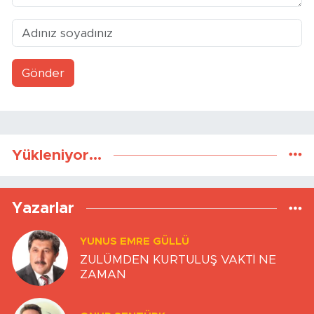
Gönder
Yükleniyor...
Yazarlar
YUNUS EMRE GÜLLÜ
ZULÜMDEN KURTULUŞ VAKTİ NE
ZAMAN