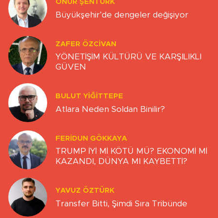
ONUR ŞENTÜRK
Büyükşehir’de dengeler değişiyor
ZAFER ÖZCIVAN
YÖNETİŞİM KÜLTÜRÜ VE KARŞILIKLI
GÜVEN
BULUT YİĞİTTEPE
Atlara Neden Soldan Binilir?
FERIDUN GÖKKAYA
TRUMP İYİ Mİ KÖTÜ MÜ? EKONOMİ Mİ
KAZANDI, DÜNYA MI KAYBETTİ?
YAVUZ ÖZTÜRK
Transfer Bitti, Şimdi Sıra Tribünde