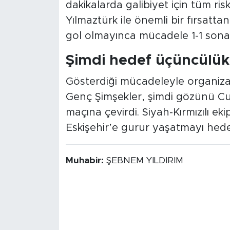
dakikalarda galibiyet için tüm ris
Yılmaztürk ile önemli bir fırsatt
gol olmayınca mücadele 1-1 sona 
Şimdi hedef üçüncülük
Gösterdiği mücadeleyle organizas
Genç Şimşekler, şimdi gözünü 
maçına çevirdi. Siyah-Kırmızılı e
Eskişehir’e gurur yaşatmayı hede
Muhabir:
ŞEBNEM YILDIRIM