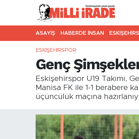
ASAYİŞ
HABERDE İNSAN
ESKİŞEHİR
ESKİŞEHİRSPOR
Genç Şimşekler 
Eskişehirspor U19 Takımı, Ge
Manisa FK ile 1-1 berabere k
üçüncülük maçına hazırlanıy