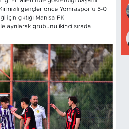
igi Finalleri’nde gösterdiği başarılı
-Kırmızılı gençler önce Yomraspor’u 5-0
ği için çıktığı Manisa FK
kle ayrılarak grubunu ikinci sırada