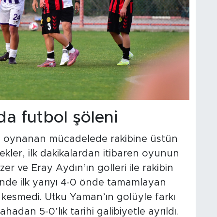
a futbol şöleni
da oynanan mücadelede rakibine üstün
ekler, ilk dakikalardan itibaren oyunun
er ve Eray Aydın’ın golleri ile rakibin
esinde ilk yarıyı 4-0 önde tamamlayan
ız kesmedi. Utku Yaman’ın golüyle farkı
ahadan 5-0’lık tarihi galibiyetle ayrıldı.