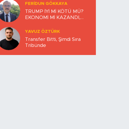
FERIDUN GÖKKAYA
TRUMP İYİ Mİ KÖTÜ MÜ?
EKONOMİ Mİ KAZANDI,
DÜNYA MI KAYBETTİ?
YAVUZ ÖZTÜRK
Transfer Bitti, Şimdi Sıra
Tribünde