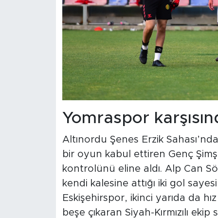
Yomraspor karşısınd
Altınordu Şenes Erzik Sahası’n
bir oyun kabul ettiren Genç Şimş
kontrolünü eline aldı. Alp Can Söz
kendi kalesine attığı iki gol say
Eskişehirspor, ikinci yarıda da h
beşe çıkaran Siyah-Kırmızılı ekip s