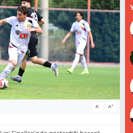
-
+
A
A