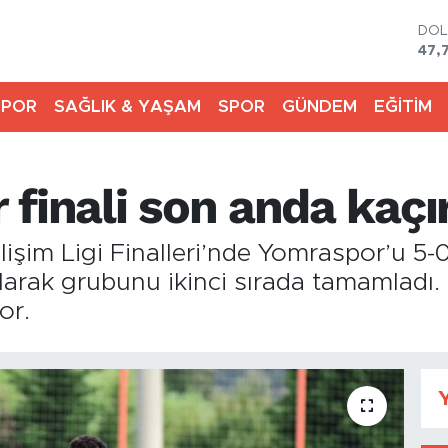
DO
47,
EU
55,
STE
64,
SPOR
SAĞLIK & YAŞAM
SPOR
GÜNDEM
EĞİTİM
GRA
666
BİS
finali son anda kaçı
13.
BIT
64.
lişim Ligi Finalleri’nde Yomraspor’u 5-
alarak grubunu ikinci sırada tamamladı
or.
Y