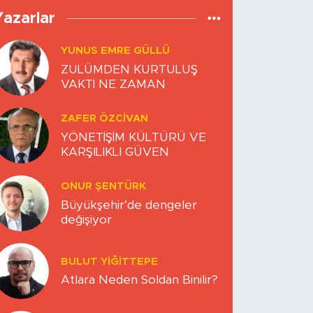
Yazarlar
YUNUS EMRE GÜLLÜ
ZULÜMDEN KURTULUŞ
VAKTİ NE ZAMAN
ZAFER ÖZCIVAN
YÖNETİŞİM KÜLTÜRÜ VE
KARŞILIKLI GÜVEN
ONUR ŞENTÜRK
Büyükşehir’de dengeler
değişiyor
BULUT YİĞİTTEPE
Atlara Neden Soldan Binilir?