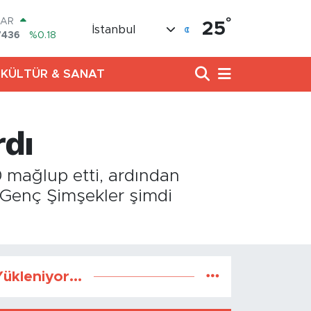
LAR
7436
%0.18
°
25
İstanbul
RO
2510
%0.32
RLİN
4811
%0.38
KÜLTÜR & SANAT
M ALTIN
0.55
%0.03
T100
rdı
779
%-14
COIN
944,08
%-0.18
0 mağlup etti, ardından
. Genç Şimşekler şimdi
ükleniyor...