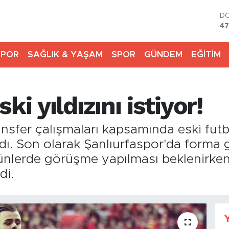
D
47
E
55
SPOR
SAĞLIK & YAŞAM
SPOR
GÜNDEM
EĞİTİM
ST
64
G
66
ki yıldızını istiyor!
Bİ
13
BI
ransfer çalışmaları kapsamında eski fu
64
ı. Son olarak Şanlıurfaspor'da forma g
lerde görüşme yapılması beklenirken, 
di.
Y