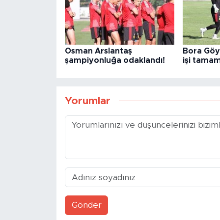
Osman Arslantaş
Bora Göy
şampiyonluğa odaklandı!
işi tama
Yorumlar
Gönder