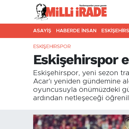
ASAYİŞ
HABERDE İNSAN
ESKİŞEHİR
ESKİŞEHİRSPOR
Eskişehirspor es
Eskişehirspor, yeni sezon t
Acar'ı yeniden gündemine ald
oyuncusuyla önümüzdeki gün
ardından netleşeceği öğrenil