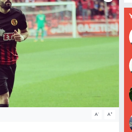
-
+
A
A