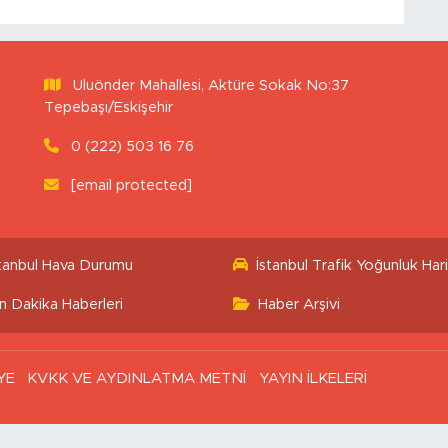
Uluönder Mahallesi, Aktüre Sokak No:37
Tepebaşı/Eskişehir
0 (222) 503 16 76
[email protected]
stanbul Hava Durumu
İstanbul Trafik Yoğunluk Hari
n Dakika Haberleri
Haber Arşivi
YE
KVKK VE AYDINLATMA METNİ
YAYIN İLKELERİ