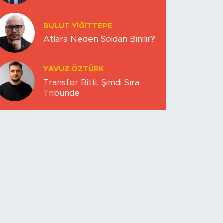
DÜNYA MI KAYBETTİ?
BULUT YİĞİTTEPE
Atlara Neden Soldan Binilir?
YAVUZ ÖZTÜRK
Transfer Bitti, Şimdi Sıra
Tribünde