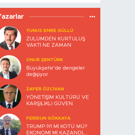
Yazarlar
YUNUS EMRE GÜLLÜ
ZULÜMDEN KURTULUŞ
VAKTİ NE ZAMAN
ONUR ŞENTÜRK
Büyükşehir’de dengeler
değişiyor
ZAFER ÖZCIVAN
YÖNETİŞİM KÜLTÜRÜ VE
KARŞILIKLI GÜVEN
FERIDUN GÖKKAYA
TRUMP İYİ Mİ KÖTÜ MÜ?
EKONOMİ Mİ KAZANDI,