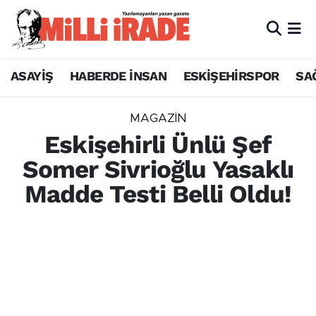
ASAYİŞ
HABERDE İNSAN
ESKİŞEHİRSPOR
SA
MAGAZİN
Eskişehirli Ünlü Şef
Somer Sivrioğlu Yasaklı
Madde Testi Belli Oldu!
İstanbul merkezli ünlülere yönelik
uyuşturucu operasyonunda gözaltına
alınan Eskişehirli ünlü şef Somer
Sivrioğlu'nun kan ve idrar testi sonuçları belli
oldu. Sonuçların negatif olduğu öğrenildi.