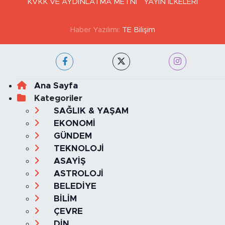
KVKK VE AYDINLATMA METNİ
YAYIN İLKELERİ
Haber Yazılımı:
TE Bilişim
Ana Sayfa
Kategoriler
SAĞLIK & YAŞAM
EKONOMİ
GÜNDEM
TEKNOLOJİ
ASAYİŞ
ASTROLOJİ
BELEDİYE
BİLİM
ÇEVRE
DİN