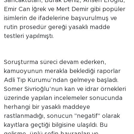
Sancaktutan, Burak Deniz, Ahsen Eroğlu,
Emir Can İğrek ve Mert Demir gibi popüler
isimlerin de ifadelerine başvurulmuş ve
rutin prosedür gereği yasaklı madde
testleri yapılmıştı.
Test Sonuçları Temiz Çıktı
Soruşturma süreci devam ederken,
kamuoyunun merakla beklediği raporlar
Adli Tıp Kurumu’ndan gelmeye başladı.
Somer Sivrioğlu’nun kan ve idrar örnekleri
üzerinde yapılan incelemeler sonucunda
herhangi bir yasaklı maddeye
rastlanmadığı, sonucun "negatif" olarak
kayıtlara geçtiği bilgisine ulaşıldı. Bu
gelişme, ünlü şefin hayranları ve