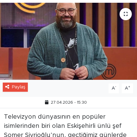
Paylaş
-
+
A
A
27.04.2026 - 15:30
Televizyon dünyasının en popüler
isimlerinden biri olan Eskişehirli ünlü şef
Somer Sivrioğlu’nun, geçtiğimiz günlerde