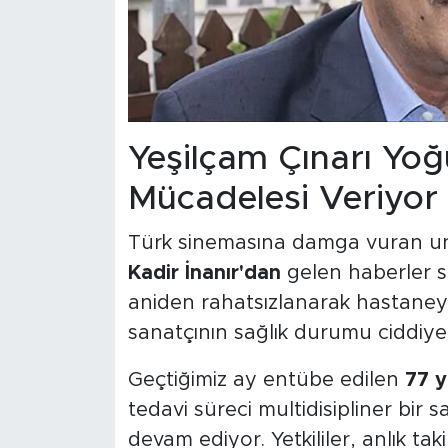
Yeşilçam Çınarı Y
Mücadelesi Veriyor
Türk sinemasına damga vuran un
Kadir İnanır'dan
gelen haberler se
aniden rahatsızlanarak hastaneye
sanatçının sağlık durumu ciddiyet
Geçtiğimiz ay entübe edilen
77 y
tedavi süreci multidisipliner bir s
devam ediyor. Yetkililer, anlık ta