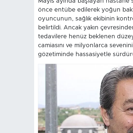
Mayıs ayında başlayan hastane sü
önce entübe edilerek yoğun bak
oyuncunun, sağlık ekibinin kontro
belirtildi. Ancak yakın çevresinde
tedavilere henüz beklenen düzey
camiasını ve milyonlarca sevenin
gözetiminde hassasiyetle sürdür