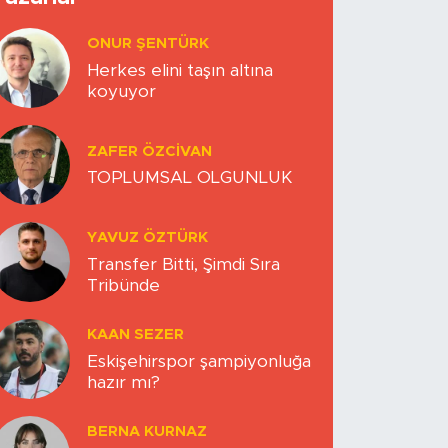
ONUR ŞENTÜRK
Herkes elini taşın altına
koyuyor
ZAFER ÖZCIVAN
TOPLUMSAL OLGUNLUK
YAVUZ ÖZTÜRK
Transfer Bitti, Şimdi Sıra
Tribünde
KAAN SEZER
Eskişehirspor şampiyonluğa
hazır mı?
BERNA KURNAZ