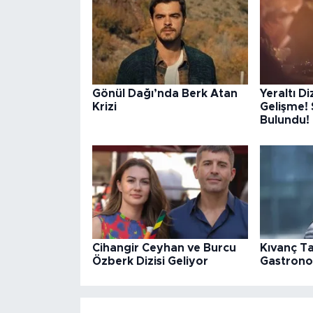
Gönül Dağı’nda Berk Atan
Yeraltı D
Krizi
Gelişme!
Bulundu!
Cihangir Ceyhan ve Burcu
Kıvanç Ta
Özberk Dizisi Geliyor
Gastrono