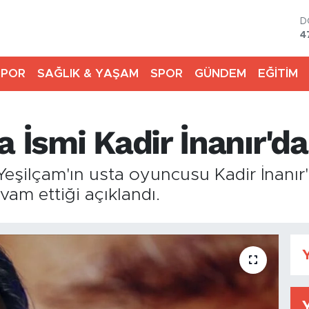
D
4
E
5
SPOR
SAĞLIK & YAŞAM
SPOR
GÜNDEM
EĞİTİM
S
6
G
6
a İsmi Kadir İnanır'd
B
1
B
eşilçam'ın usta oyuncusu Kadir İnanır'
6
vam ettiği açıklandı.
Y