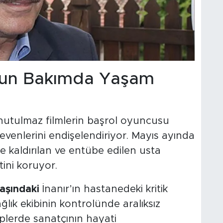
oğun Bakımda Yaşam
utulmaz filmlerin başrol oyuncusu
venlerini endişelendiriyor. Mayıs ayında
 kaldırılan ve entübe edilen usta
ini koruyor.
aşındaki
İnanır’ın hastanedeki kritik
ağlık ekibinin kontrolünde aralıksız
kiplerde sanatçının hayati