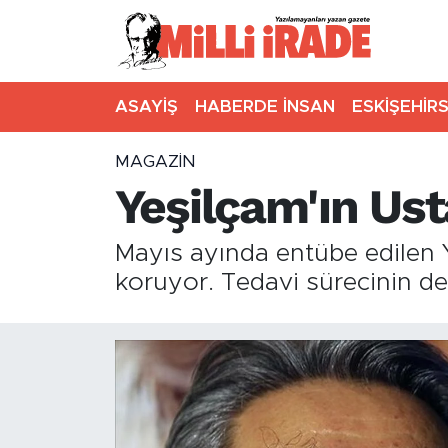
ASAYİŞ
HABERDE İNSAN
ESKİŞEHİR
MAGAZİN
Yeşilçam'ın Ust
Mayıs ayında entübe edilen Y
koruyor. Tedavi sürecinin de