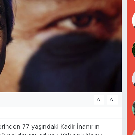
-
+
A
A
rinden 77 yaşındaki Kadir İnanır'ın