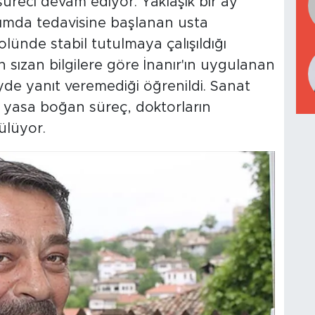
reci devam ediyor. Yaklaşık bir ay
ımda tedavisine başlanan usta
lünde stabil tutulmaya çalışıldığı
n sızan bilgilere göre İnanır'ın uygulanan
de yanıt veremediği öğrenildi. Sanat
i yasa boğan süreç, doktorların
ülüyor.