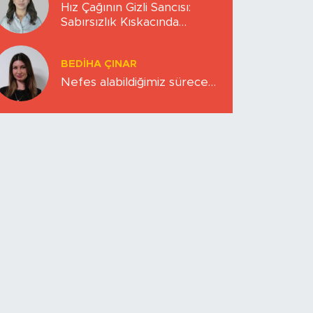
Hız Çağının Gizli Sancısı:
Sabırsızlık Kıskacında
Zihinlerimiz
BEDIHA ÇINAR
Nefes alabildiğimiz sürece…